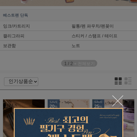
베스트펜 단독
잉크/카트리지
필통/펜 파우치/펜꽂이
캘리그라피
스티커 / 스탬프 / 테이프
보관함
노트
1
/
2
+ 전체보기
SAVE
SAVE
20
25
%
%