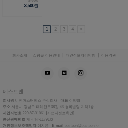
3,500
3,500
원
1
2
3
4
|
|
|
회사소개
쇼핑몰 이용안내
개인정보처리방침
이용약관
베스트펜
회사명
비젠마스터피스 주식회사
대표
이양희
주소
서울시 강남구 테헤란로38길 43 청록빌딩 지하1층
사업자번호
220-87-31961
[사업자정보확인]
통신판매번호
제 강남-11791호
개인정보보호책임자
이지윤
E-mail
bestpen@bestpen.kr