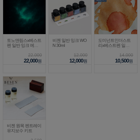
토노앤림스x베스트
비젠 일반 잉크 WO
도미넌트인더스트
펜 일반 잉크 에메
N 30ml
리x베스트펜 일반
랄드 가온 30ml
잉크 하늘 에디션 2
22,000
12,000
14,000
5ml
22,000
12,000
10,500
원
원
원
비젠 원목 펜트레이
유지보수 키트