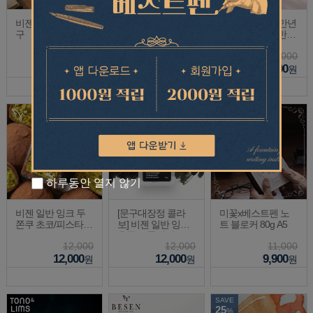
비젠 펜트레이 5/6
까렌다쉬+베스트펜
나가사와 고베 만년
구
콜라보 볼펜 The art
필 무궁화 14K 한국
of writing 에디션
스페셜 에디션
59,900
90,000
650,000
59,900
72,000
487,500
원
원
원
SAVE
10
%
하루동안 열지 않기
비젠 일반 잉크 두
[문구대장정 콜라
미꽃x베스트펜 노
쫀쿠 초코/피스타치
보] 비젠 일반 잉크
트 블로커 80g A5
오 30ml
흑록/스톤레인 30ml
12,000
12,000
11,000
12,000
12,000
9,900
원
원
원
SAVE
25
%