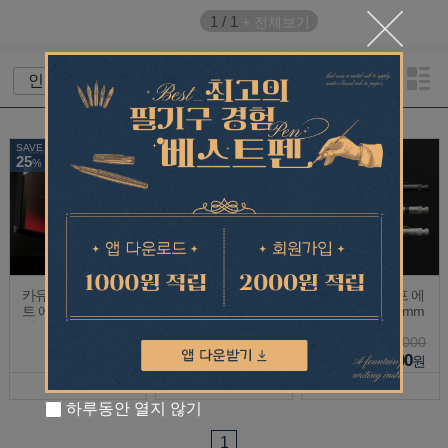
1
/
1
+ 전체보기
SAVE
SAVE
SAVE
25
25
25
%
%
%
카유플러스 샤프 세
카유플러스 샤프 에
카유플러스 샤프 에
트 에임비전 프로
임비전 0.5mm
임비전 프로 0.5mm
에디션 001 한정판
330,000
75,000
108,000
247,500
56,300
81,000
원
원
원
하루동안 열지 않기
1