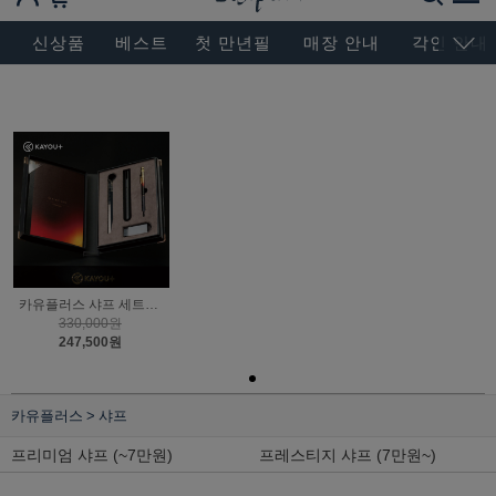
BESEN MASTERPIECE, SINCE 2004
신상품
베스트
첫 만년필
매장 안내
각인 안내
카유플러스 샤프 세트 에임비전 프로 에디션 001 한정판
330,000원
247,500원
카유플러스
샤프
프리미엄 샤프 (~7만원)
프레스티지 샤프 (7만원~)