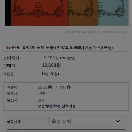
라이프 노트 노블 (A4/A5/B5/B6)(유선/무선/모눈)
소비자가 :
15,750원
(
20
%할인)
12,600원
판매가 :
적립금
1%(120원)
배송비 :
(조건)
지역별
제조사 :
LIFE
원산지 :
일본
모눈/무선/유선 선택가능
상품선택