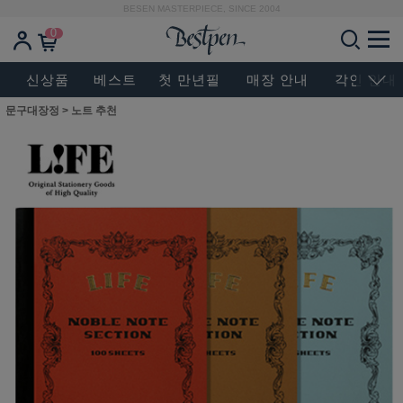
BESEN MASTERPIECE, SINCE 2004
0
신상품
베스트
첫 만년필
매장 안내
각인 안내
문구대장정
>
노트 추천