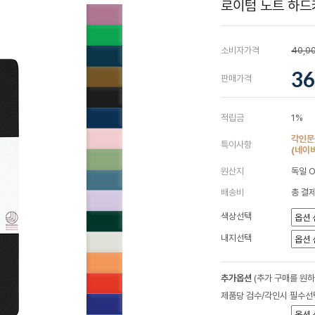
로이텀 노트 하드커
소비자가격
40,0
36
판매가격
적립금
1%
각인문
특이사항
(네이
원산지
독일 
배송비
총 결제
색상선택
내지선택
추가옵션
(추가 구매를 원
제품당 검수/각인시 필수선