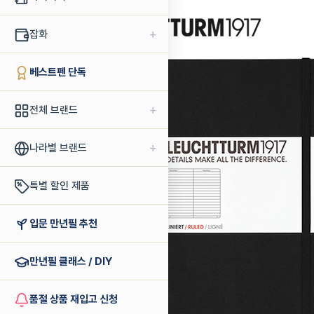
+
잡화
베스트펜 단독
+
전체 브랜드
+
나라별 브랜드
특별 할인 제품
입문 만년필 추천
만년필 클래스 / DIY
품절 상품 재입고 신청