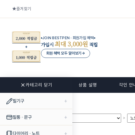
즐겨찾기
JOIN BESTPEN · 회원가입 혜택
최대 3,000원
가입시
적립
회원 혜택 모두 알아보기
→
카테고리 닫기
관련 상품
상품 설명
각인 안
+
필기구
+
필통 · 문구
>
>
+
다이어리 · 노트