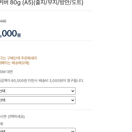
버 80g (A5)(줄지/무지/방안/도트)
00원
,000
원
구는 구매단계 주문메세지
버페이는 배송메모에)
OEM 대만
금액이 60,000원 미만시 배송비 3,000원이 청구됩니다.
하시면 선택하세요)
택!