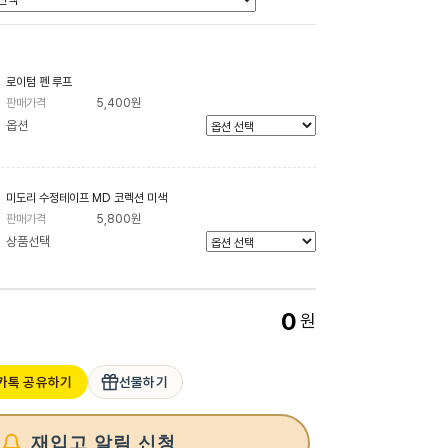
로이텀 펜 루프
판매가격
5,400원
옵션
미도리 수정테이프 MD 코렉션 미색
판매가격
5,800원
상품선택
0
원
카톡 공유하기
선물하기
재입고 알림 신청