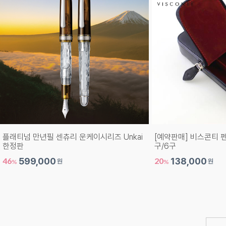
플래티넘 만년필 센츄리 운케이시리즈 Unkai
[예약판매] 비스콘티 
한정판
구/6구
46
599,000
20
138,000
원
원
%
%
1,110,000원
172,500원