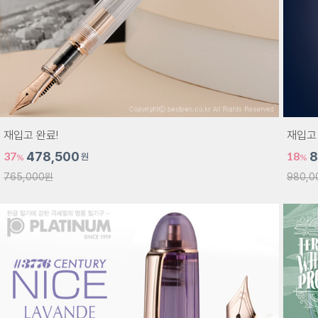
재입고 완료!
재입고 
37
478,500
18
8
원
%
%
765,000원
980,0