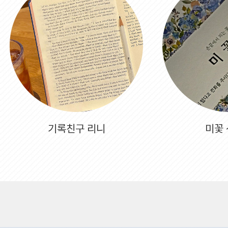
기록친구 리니
미꽃