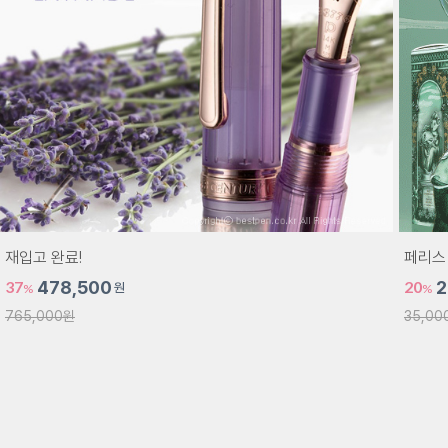
재입고 완료!
페리스 
37
478,500
20
2
원
%
%
765,000원
35,00