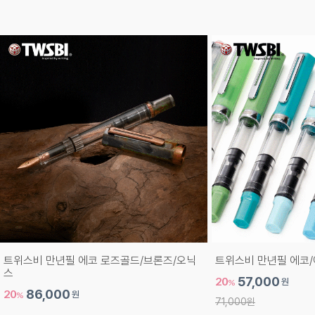
트위스비 만년필 에코 로즈골드/브론즈/오닉
트위스비 만년필 에코/
스
20
57,000
원
%
20
86,000
원
%
71,000원
107,000원