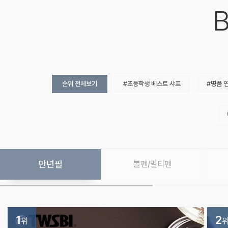
B
순위 전체보기
초등학생 베스트 샤프
명품 
만년필
볼펜/멀티펜
1
2
위