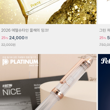
2026 에델슈타인 올해의 잉크!
그린 재
25
24,000
25
5
원
%
%
32,000원
750,0