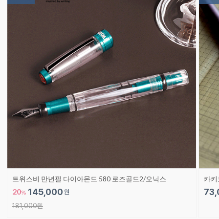
트위스비 만년필 다이아몬드 580 로즈골드2/오닉스
카키
20
145,000
73,
원
%
181,000원