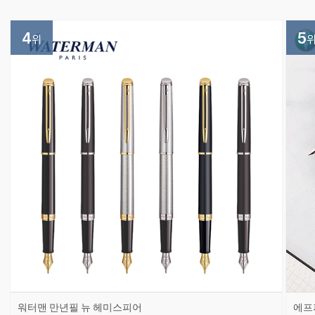
4
5
위
워터맨 만년필 뉴 헤미스피어
에프