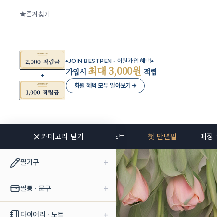
즐겨찾기
JOIN BESTPEN · 회원가입 혜택
최대 3,000원
가입시
적립
회원 혜택 모두 알아보기
→
카테고리 닫기
신상품
베스트
첫 만년필
매장
+
필기구
+
필통 · 문구
+
다이어리 · 노트