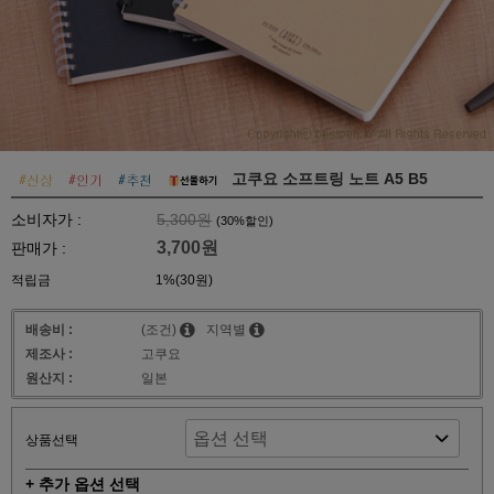
고쿠요 소프트링 노트 A5 B5
소비자가 :
5,300원
(
30
%할인)
3,700원
판매가 :
적립금
1%(30원)
배송비 :
(조건)
지역별
제조사 :
고쿠요
원산지 :
일본
상품선택
+ 추가 옵션 선택