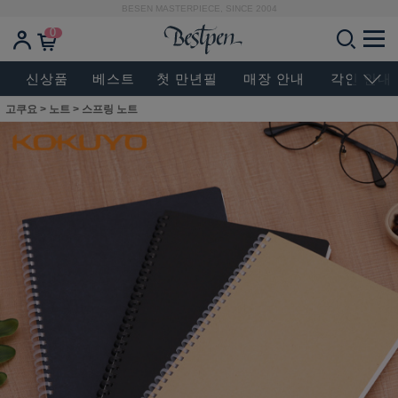
BESEN MASTERPIECE, SINCE 2004
0
신상품
베스트
첫 만년필
매장 안내
각인 안내
고쿠요
>
노트
>
스프링 노트