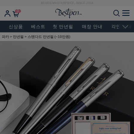
BESEN MASTERPIECE, SINCE 2004
0
신상품
베스트
첫 만년필
매장 안내
각인 안내
파카
>
만년필
>
스탠다드 만년필 (~10만원)