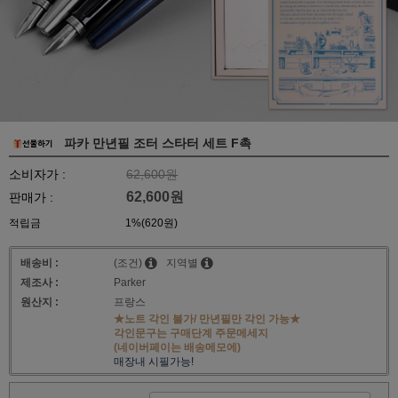
파카 만년필 조터 스타터 세트 F촉
소비자가 :
62,600원
62,600원
판매가 :
적립금
1%(620원)
배송비 :
(조건)
지역별
제조사 :
Parker
원산지 :
프랑스
★노트 각인 불가/ 만년필만 각인 가능★
각인문구는 구매단계 주문메세지
(네이버페이는 배송메모에)
매장내 시필가능!