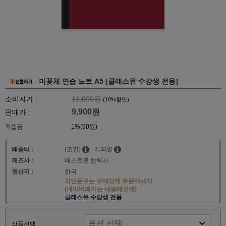
미꽃체 연습 노트 A5 [클래스유 수강생 전용]
소비자가 :
11,000원
(
10
%할인)
9,900원
판매가 :
적립금
1%(90원)
배송비 :
(조건)
지역별
제조사 :
베스트펜 협력사
원산지 :
한국
각인문구는 구매단계 주문메세지
(네이버페이는 배송메모에)
클래스유 수강생 전용
상품선택