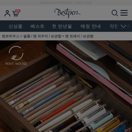
BESEN MASTERPIECE, SINCE 2004
0
신상품
베스트
첫 만년필
매장 안내
각인 안내
펜트하우스
>
필통 / 펜 파우치 / 보관함
>
펜 트레이 / 보관함