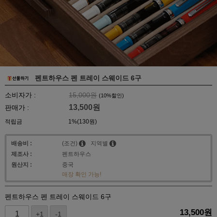
펜트하우스 펜 트레이 스웨이드 6구
소비자가 :
15,000원
(
10
%할인)
13,500
원
판매가 :
적립금
1%(130원)
배송비 :
(조건)
지역별
제조사 :
펜트하우스
원산지 :
중국
매장 확인 가능!
펜트하우스 펜 트레이 스웨이드 6구
13,500
원
+1
-1