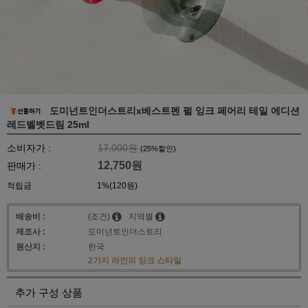
도미넌트인더스트리x베스트펜 펄 잉크 페어리 테일 에디션
레드벨벳드림 25ml
소비자가 :
17,000원
(
25
%할인)
12,750
원
판매가 :
적립금
1%(120원)
배송비 :
(조건)
지역별
제조사 :
도미넌트인더스트리
원산지 :
한국
2가지 라인의 잉크 스타일
추가 구성 상품