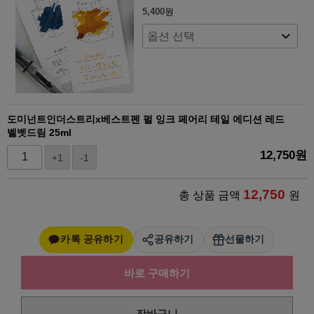
5,400
원
도미넌트인더스트리x베스트펜 펄 잉크 페어리 테일 에디션 레드
벨벳드림 25ml
12,750
원
+1
-1
12,750
총 상품 금액
원
카톡 공유하기
공유하기
선물하기
바로 구매하기
장바구니