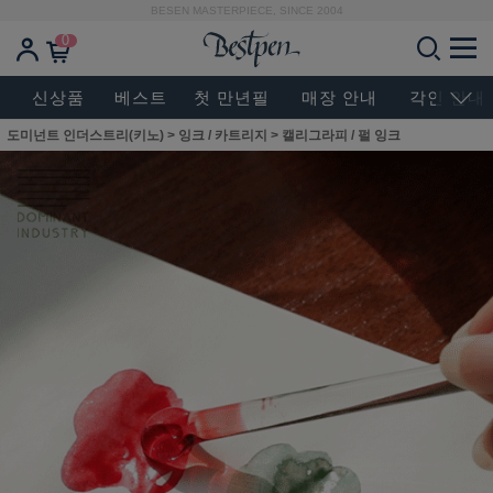
BESEN MASTERPIECE, SINCE 2004
0
신상품
베스트
첫 만년필
매장 안내
각인 안내
도미넌트 인더스트리(키노)
>
잉크 / 카트리지
>
캘리그라피 / 펄 잉크