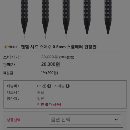
펜텔 샤프 스매쉬 0.5mm 스플래터 한정판
소비자가 :
29,000원
(
30
%할인)
20,300원
판매가 :
적립금
1%(200원)
배송비 :
(조건)
지역별
제조사 :
펜텔
원산지 :
일본
각인 불가 상품!
상품선택