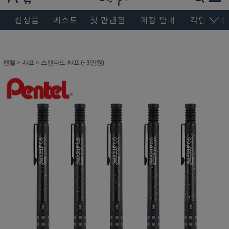
BESEN MASTERPIECE, SINCE 2004
신상품
베스트
첫 만년필
매장 안내
각인 안내
펜텔
>
샤프
>
스탠다드 샤프 (~3만원)