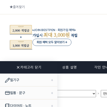
즐겨찾기
JOIN BESTPEN · 회원가입 혜택
최대 3,000원
가입시
적립
회원 혜택 모두 알아보기
→
카테고리 닫기
관련 상품
상품 설명
각인 안
+
필기구
+
필통 · 문구
>
>
+
다이어리 · 노트