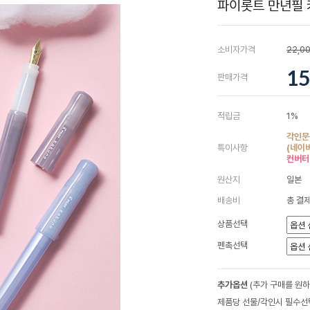
파이롯트 만년필 
소비자가격
22,0
15
판매가격
적립금
1%
각인문
특이사항
(네이
컨버터
원산지
일본
배송비
총 결제
상품선택
펜촉선택
추가옵션
(추가 구매를 원
제품당 선물/각인시 필수선