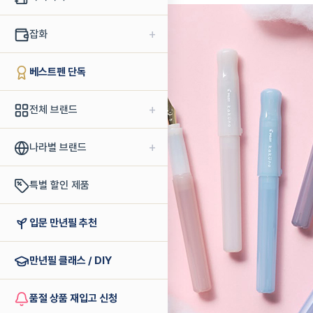
+
잡화
베스트펜 단독
+
전체 브랜드
+
나라별 브랜드
특별 할인 제품
입문 만년필 추천
만년필 클래스 / DIY
품절 상품 재입고 신청