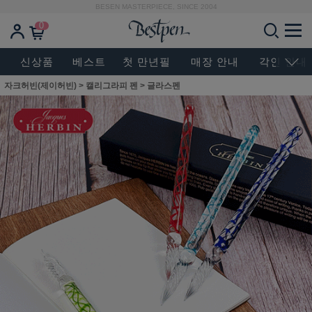
BESEN MASTERPIECE, SINCE 2004
0
신상품
베스트
첫 만년필
매장 안내
각인 안내
자크허빈(제이허빈)
>
캘리그라피 펜
>
글라스펜