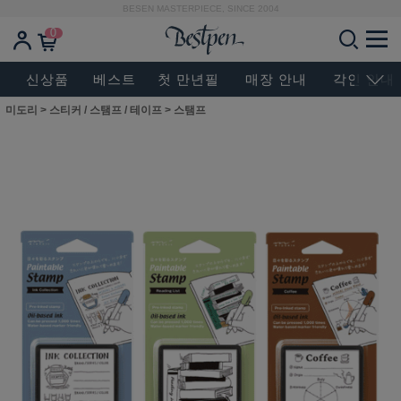
BESEN MASTERPIECE, SINCE 2004
0
신상품
베스트
첫 만년필
매장 안내
각인 안내
미도리
>
스티커 / 스탬프 / 테이프
>
스탬프