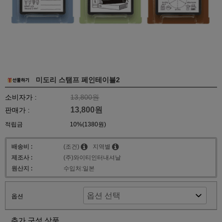
미도리 스탬프 페인테이블2
소비자가 :
13,800원
13,800원
판매가 :
적립금
10%(1380원)
배송비 :
(조건)
지역별
제조사 :
(주)와이티인터내셔날
원산지 :
수입처:일본
옵션
추가 구성 상품