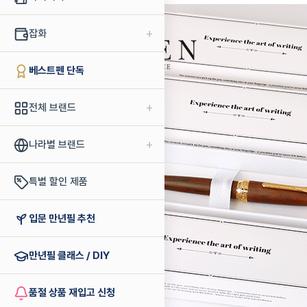
+
잡화
베스트펜 단독
+
전체 브랜드
+
나라별 브랜드
특별 할인 제품
입문 만년필 추천
만년필 클래스 / DIY
품절 상품 재입고 신청