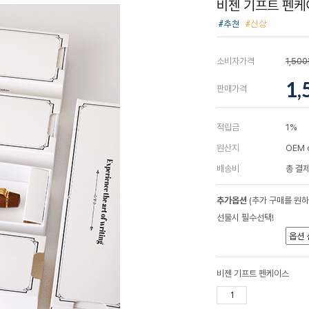
비젠 기프트 펜케
소비자가격
1,50
1,
판매가격
적립금
1%
원산지
OEM 
배송비
총 결제
추가옵션
(추가 구매를 원
선물시 필수선택!
비젠 기프트 펜케이스