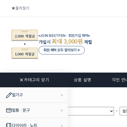
즐겨찾기
JOIN BESTPEN · 회원가입 혜택
최대 3,000원
가입시
적립
회원 혜택 모두 알아보기
→
카테고리 닫기
관련 상품
상품 설명
각인 안
+
필기구
+
필통 · 문구
>
>
+
다이어리 · 노트