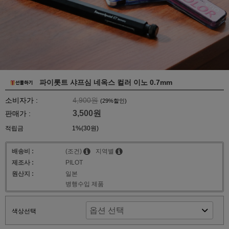
파이롯트 샤프심 네옥스 컬러 이노 0.7mm
소비자가 :
4,900원
(
29
%할인)
3,500원
판매가 :
적립금
1%(30원)
배송비 :
(조건)
지역별
제조사 :
PILOT
원산지 :
일본
병행수입 제품
색상선택