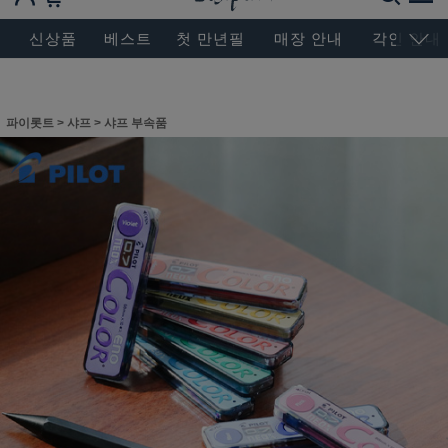
BESEN MASTERPIECE, SINCE 2004
신상품
베스트
첫 만년필
매장 안내
각인 안내
파이롯트
>
샤프
>
샤프 부속품