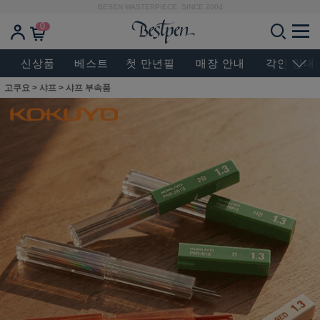
BESEN MASTERPIECE, SINCE 2004
0
신상품
베스트
첫 만년필
매장 안내
각인 안내
고쿠요
>
샤프
>
샤프 부속품