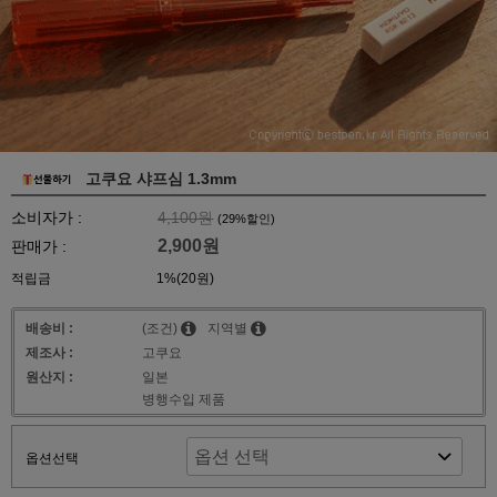
고쿠요 샤프심 1.3mm
소비자가 :
4,100원
(
29
%할인)
2,900원
판매가 :
적립금
1%(20원)
배송비 :
(조건)
지역별
제조사 :
고쿠요
원산지 :
일본
병행수입 제품
옵션선택