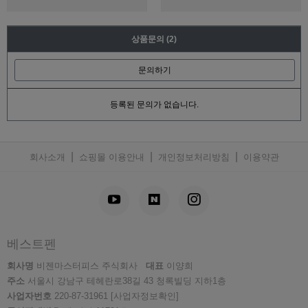
상품문의
(2)
문의하기
등록된 문의가 없습니다.
|
|
|
회사소개
쇼핑몰 이용안내
개인정보처리방침
이용약관
베스트펜
회사명
비젠마스터피스 주식회사
대표
이양희
주소
서울시 강남구 테헤란로38길 43 청록빌딩 지하1층
사업자번호
220-87-31961
[사업자정보확인]