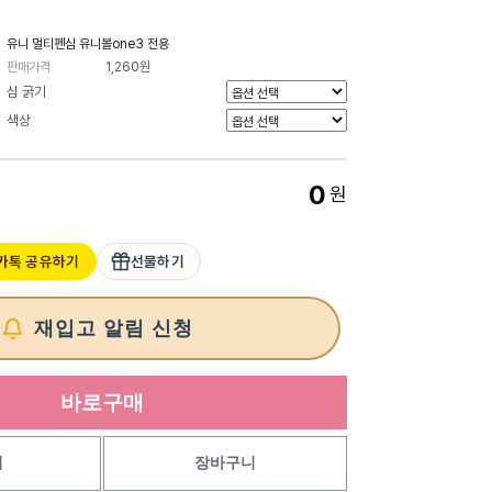
유니 멀티펜심 유니볼one3 전용
판매가격
1,260원
심 굵기
색상
0
원
카톡 공유하기
선물하기
재입고 알림 신청
바로구매
기
장바구니