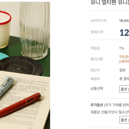
유니 멀티펜 유니볼
소비자가격
15,0
12
판매가격
적립금
1%
각인문
특이사항
(네이
원산지
일본
배송비
총 결제
상품선택
추가옵션
(추가 구매를 원
제품당 선물/각인시 필수선