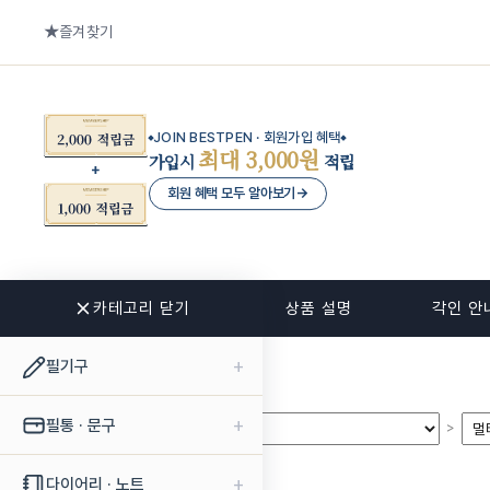
즐겨찾기
JOIN BESTPEN · 회원가입 혜택
최대 3,000원
가입시
적립
회원 혜택 모두 알아보기
→
카테고리 닫기
관련 상품
상품 설명
각인 안
+
필기구
+
필통 · 문구
>
>
+
다이어리 · 노트