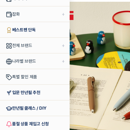
+
잡화
베스트펜 단독
+
전체 브랜드
+
나라별 브랜드
특별 할인 제품
입문 만년필 추천
만년필 클래스 / DIY
품절 상품 재입고 신청