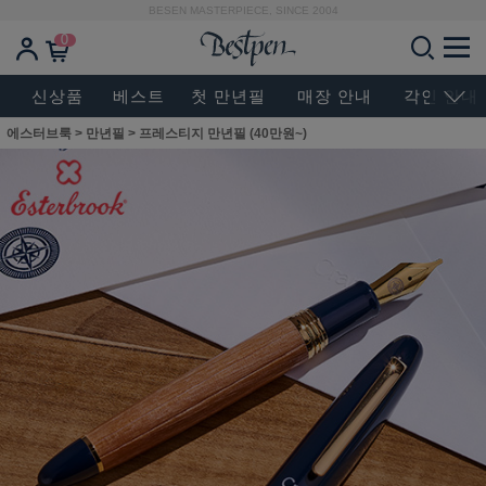
BESEN MASTERPIECE, SINCE 2004
0
신상품
베스트
첫 만년필
매장 안내
각인 안내
에스터브룩
>
만년필
>
프레스티지 만년필 (40만원~)