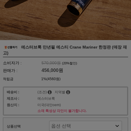
에스터브룩 만년필 에스티 Crane Mariner 한정판 (매장 재
고)
소비자가 :
570,000원
(
20
%할인)
456,000원
판매가 :
적립금
1%(4560원)
배송비 :
(조건)
지역별
제조사 :
에스터브룩
원산지 :
미국(대만oem)
소재 특성상 각인이 불가합니다.
상품선택