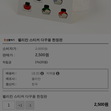
펠리칸 스티커 다꾸용 한정판
소비자가 :
2,500원
2,500
원
판매가 :
적립금
1%(20원)
배송비 :
(조건)
지역별
제조사 :
펠리칸
원산지 :
한국
펠리칸 스티커 다꾸용 한정판
2,500
원
+1
-1