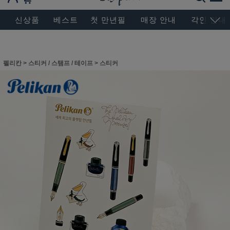
BESEN MASTERPIECE, SINCE 2004
신상품
베스트
첫 만년필
매장 안내
각인 안내
펠리칸
>
스티커 / 스탬프 / 테이프
>
스티커