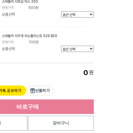
스테들러 샤프심 마스 250
판매가격
600원
상품선택
스테들러 지우개 라소플라스트 526 B20
판매가격
700원
상품선택
0
원
카톡 공유하기
선물하기
바로구매
기
장바구니