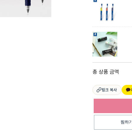
총 상품 금액
링크 복사
찜하