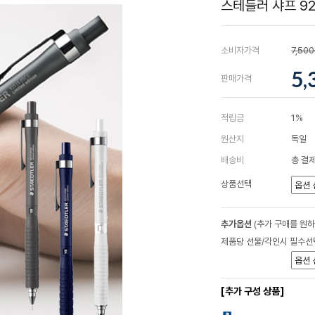
스테들러 샤프 92
소비자가격
7,50
5,
판매가격
적립금
1%
원산지
독일
배송비
총 결제
상품선택
추가옵션
(추가 구매를 원
제품당 선물/각인시 필수선
[추가 구성 상품]