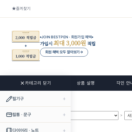
즐겨찾기
JOIN BESTPEN · 회원가입 혜택
최대 3,000원
가입시
적립
회원 혜택 모두 알아보기
→
카테고리 닫기
관련 상품
상품 설명
각인 안
+
필기구
+
필통 · 문구
>
>
+
다이어리 · 노트