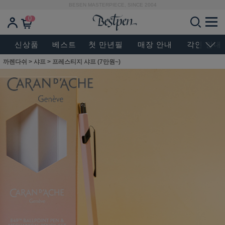
BESEN MASTERPIECE, SINCE 2004
0
신상품
베스트
첫 만년필
매장 안내
각인 안내
까렌다쉬
>
샤프
>
프레스티지 샤프 (7만원~)