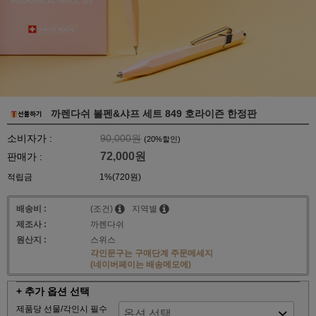
까렌다쉬 볼펜&샤프 세트 849 호라이즌 한정판
소비자가 :
90,000원
(
20
%할인)
72,000원
판매가 :
적립금
1%(720원)
배송비 :
(조건)
지역별
제조사 :
까렌다쉬
원산지 :
스위스
각인문구는 구매단계 주문메세지
(네이버페이는 배송메모에)
+ 추가 옵션 선택
제품당 선물/각인시 필수