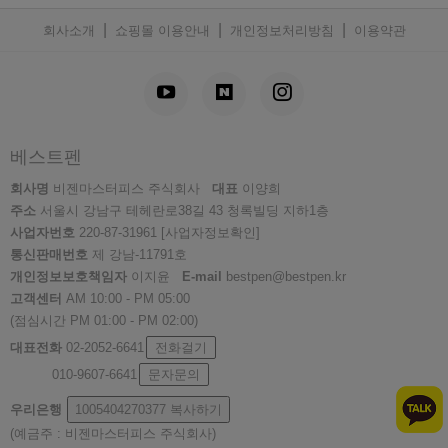
|
|
|
회사소개
쇼핑몰 이용안내
개인정보처리방침
이용약관
베스트펜
회사명
비젠마스터피스 주식회사
대표
이양희
주소
서울시 강남구 테헤란로38길 43 청록빌딩 지하1층
사업자번호
220-87-31961
[사업자정보확인]
통신판매번호
제 강남-11791호
개인정보보호책임자
이지윤
E-mail
bestpen@bestpen.kr
고객센터
AM 10:00 - PM 05:00
(점심시간 PM 01:00 - PM 02:00)
대표전화
02-2052-6641
전화걸기
010-9607-6641
문자문의
우리은행
1005404270377
복사하기
(예금주 : 비젠마스터피스 주식회사)