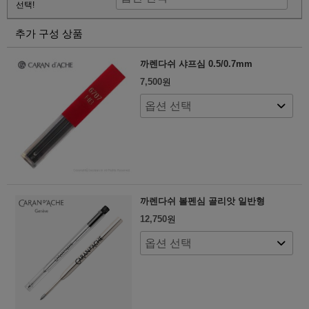
선택!
추가 구성 상품
까렌다쉬 샤프심 0.5/0.7mm
7,500
원
까렌다쉬 볼펜심 골리앗 일반형
12,750
원