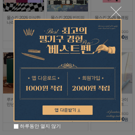
몰스킨 2026 이상한
몰스킨 2026 반지의
몰스킨 2026 블랙핑
나라의 앨리스 에디
제왕 리미티드 에디
크 에디션
션
션 노트 / 위클리 다
53,000
53,000
20,000
이어리 18개월 (26
53,000
53,000
20,000
년7월시
원
원
원
루카랩 노트 기록책
미도리 프리 다이어
썸무드 디자인 다이
만년형 플래너
리 히비노
어리 데이 트리트먼
트
11,800
53,000
24,800
11,800
53,000
24,800
원
원
원
하루동안 열지 않기