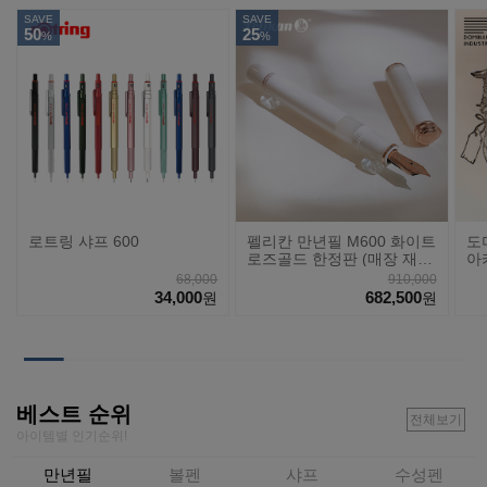
SAVE
SAVE
50
25
%
%
로트링 샤프 600
펠리칸 만년필 M600 화이트
도
로즈골드 한정판 (매장 재
아
고)
68,000
910,000
34,000
682,500
원
원
베스트 순위
전체보기
아이템별 인기순위!
만년필
볼펜
샤프
수성펜