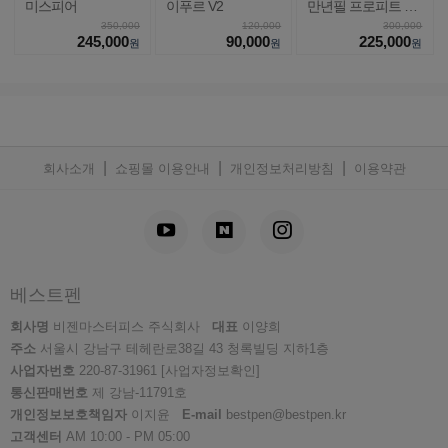
미스피어
이푸르 V2
만년필 프로피트 라
이트
350,000
120,000
300,000
245,000
90,000
225,000
원
원
원
|
|
|
회사소개
쇼핑몰 이용안내
개인정보처리방침
이용약관
베스트펜
회사명
비젠마스터피스 주식회사
대표
이양희
주소
서울시 강남구 테헤란로38길 43 청록빌딩 지하1층
사업자번호
220-87-31961
[사업자정보확인]
통신판매번호
제 강남-11791호
개인정보보호책임자
이지윤
E-mail
bestpen@bestpen.kr
고객센터
AM 10:00 - PM 05:00