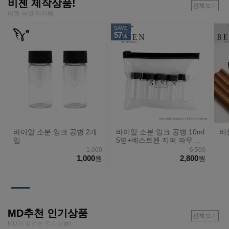
비젠 제작상품!
전체보기
비젠 특별 아이템
SAVE
57
%
바이알 소분 잉크 공병 2개
바이알 소분 잉크 공병 10ml
비
입
5병+베스트펜 지퍼 파우치
세트
1,000
6,500
1,000
2,800
원
원
MD추천 인기상품
전체보기
MD가 엄선한 인기상품!