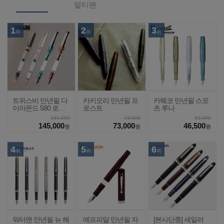
멀티펜
1
2
3
위
위
위
트위스비 만년필 다
카키모리 만년필 프
카웨코 만년필 스포
이아몬드 580 로즈
로스트
츠 루나
골드2
181,000
73,000
62,000
145,000
73,000
46,500
원
원
원
4
5
6
위
위
위
워터맨 만년필 뉴 헤
에프피알 만년필 자
[본사단종] 세일러