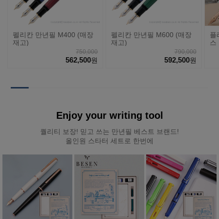
펠리칸 만년필 M400 (매장
펠리칸 만년필 M600 (매장
플
재고)
재고)
스 
#5
750,000
790,000
562,500
592,500
원
원
Enjoy your writing tool
퀄리티 보장! 믿고 쓰는 만년필 베스트 브랜드!
올인원 스타터 세트로 한번에