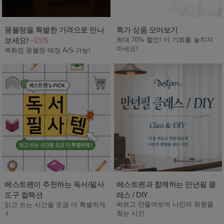
몽블랑을 특별한 가격으로 만나
특가 상품 모아보기
보세요!
최대 70% 할인! 이 기회를 놓치지
~25%
마세요!
백화점 몽블랑 매장 A/S 가능!
베스트펜이 추천하는 독서/필사
베스트펜과 함께하는 만년필 클
도구 컬렉션
래스 / DIY
써보고 만들어보며 나만의 취향을
읽고 쓰는 시간을 조금 더 특별하게
찾는 시간
-!