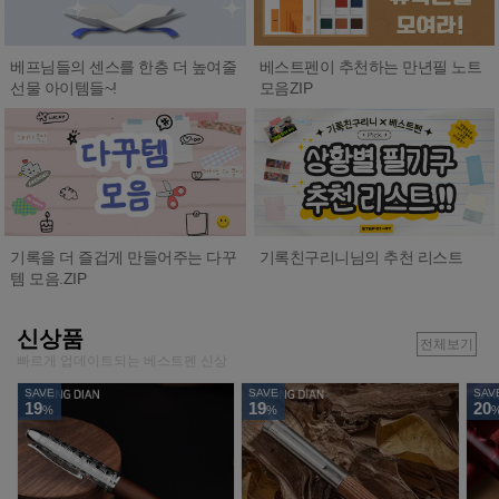
베프님들의 센스를 한층 더 높여줄
베스트펜이 추천하는 만년필 노트
선물 아이템들~!
모음ZIP
기록친구리니님의 추천 리스트
기록을 더 즐겁게 만들어주는 다꾸
템 모음.ZIP
신상품
전체보기
빠르게 업데이트되는 베스트펜 신상
SAVE
SAVE
SAV
19
19
20
%
%