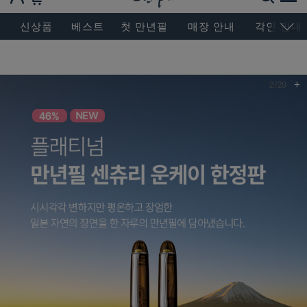
BESEN MASTERPIECE, SINCE 2004
신상품
베스트
첫 만년필
매장 안내
각인 안내
+
2
/
20