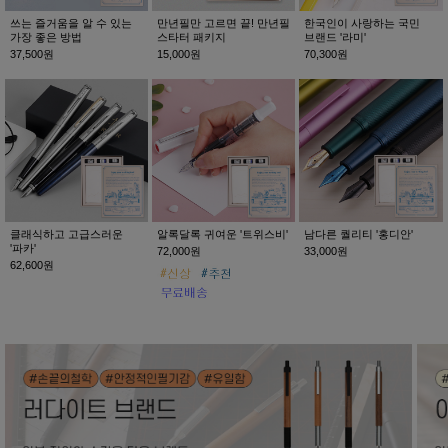
쓰는 즐거움을 알 수 있는
만년필만 고르면 끝! 만년필
한국인이 사랑하는 국민
가장 좋은 방법
스타터 패키지
브랜드 '라미'
37,500원
15,000원
70,300원
클래식하고 고급스러운
알록달록 귀여운 '트위스비'
남다른 퀄리티 '홍디안'
'파카'
72,000원
33,000원
62,600원