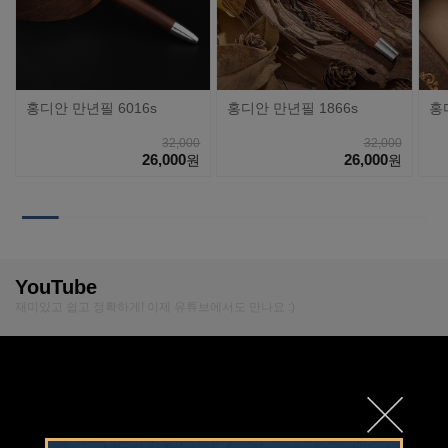
홍디안 만년필 6016s
홍디안 만년필 1866s
홍
32,000
32,000
26,000
26,000
원
원
YouTube
재미있고 쉽고 정확하게! 이제 유튜브에서도 만나요 :)