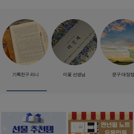
기록친구 리니
미꽃 선생님
문구 대장