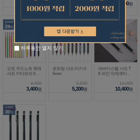
14,800
24,500
35,000
원
원
원
SAVE
SAVE
SAVE
29
20
20
%
%
%
하루동안 열지 않기
오토 우드노트 목재
로트링 샤프 티키 0.
파버카스텔 샤프 T
샤프 키타보쉬 0.5m
5mm
K 파인 익제큐티브
m
(수입사 단종)
4,800
6,500
13,000
3,400
5,200
10,400
원
원
원
SAVE
30
%