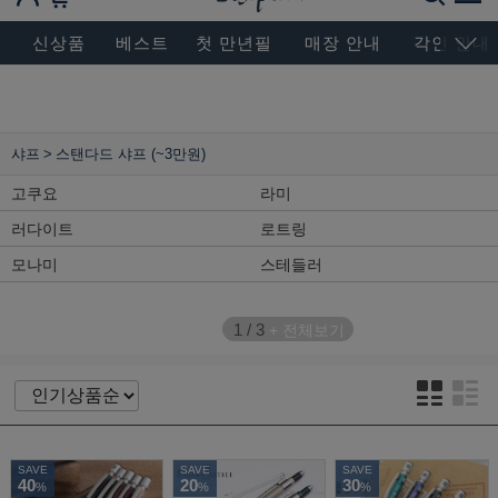
BESEN MASTERPIECE, SINCE 2004
신상품
베스트
첫 만년필
매장 안내
각인 안내
샤프
스탠다드 샤프 (~3만원)
고쿠요
라미
러다이트
로트링
모나미
스테들러
1
/
3
+ 전체보기
SAVE
SAVE
SAVE
40
20
30
%
%
%