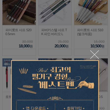
파이롯트 샤프 S20
파버카스텔 샤프 T
파이롯트 샤프 S10
0.5mm
K 파인 바리오 L
(벌크제품)
30,000
25,000
15,000
18,000
20,000
10,500
원
원
원
SAVE
SAVE
SAVE
46
30
30
%
%
%
로트링 샤프 500
파카 샤프 조터 오
파카 샤프 조터 0.5
리지널 0.5mm
mm
27,500
35,000
50,000