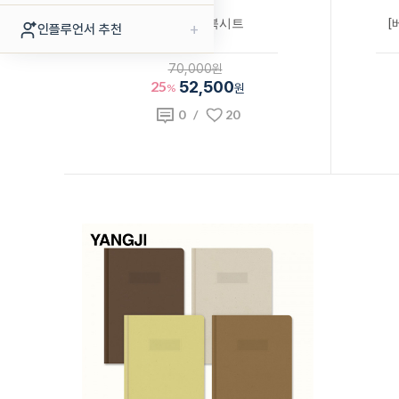
양지사 더 북시트
[
+
인플루언서 추천
70,000원
25
52,500
%
원
0
/
20