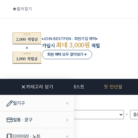
즐겨찾기
JOIN BESTPEN · 회원가입 혜택
최대 3,000원
가입시
적립
회원 혜택 모두 알아보기
→
카테고리 닫기
신상품
베스트
첫 만년필
+
필기구
>
>
+
필통 · 문구
+
다이어리 · 노트