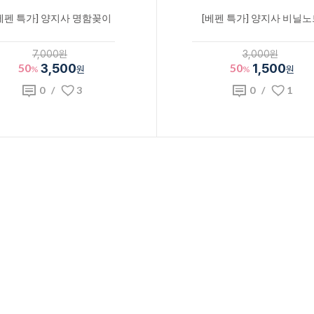
베펜 특가] 양지사 명함꽂이
[베펜 특가] 양지사 비닐
7,000원
3,000원
50
3,500
50
1,500
%
원
%
원
0
/
3
0
/
1