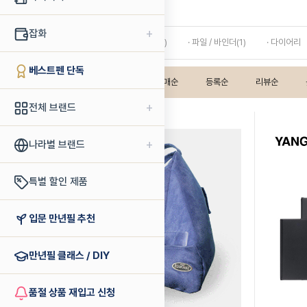
양지사
+
잡화
· 필통 / 펜 파우치 / 보관함(1)
· 파일 / 바인더(1)
· 다이어리
베스트펜 단독
인기상품순
판매순
등록순
리뷰순
+
전체 브랜드
+
나라별 브랜드
특별 할인 제품
입문 만년필 추천
만년필 클래스 / DIY
품절 상품 재입고 신청