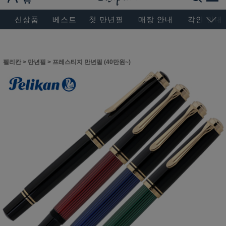
BESEN MASTERPIECE, SINCE 2004
신상품
베스트
첫 만년필
매장 안내
각인 안내
펠리칸
>
만년필
>
프레스티지 만년필 (40만원~)