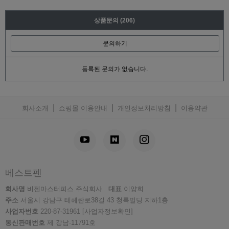
상품문의
(206)
문의하기
등록된 문의가 없습니다.
|
|
|
회사소개
쇼핑몰 이용안내
개인정보처리방침
이용약관
베스트펜
회사명
비젠마스터피스 주식회사
대표
이양희
주소
서울시 강남구 테헤란로38길 43 청록빌딩 지하1층
사업자번호
220-87-31961
[사업자정보확인]
통신판매번호
제 강남-11791호