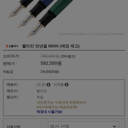
펠리칸 만년필 M600 (매장 재고)
소비자가 :
790,000원
(
25
%할인)
592,500원
판매가 :
적립금
1%(5920원)
배송비 :
(조건)
지역별
제조사 :
펠리칸
원산지 :
독일
각인문구는 구매단계 주문메세지
(네이버페이는 배송메모에)
매장내 시필가능!
상품선택