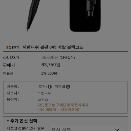
까렌다쉬 볼펜 849 메탈 블랙코드
소비자가 :
85,000원
(
25
%할인)
63,750원
판매가 :
적립금
1%(630원)
배송비 :
(조건)
지역별
제조사 :
까렌다쉬
원산지 :
스위스
각인문구는 구매단계 주문메세지
(네이버페이는 배송메모에)
+ 추가 옵션 선택
제품당 선물/각인시 필수