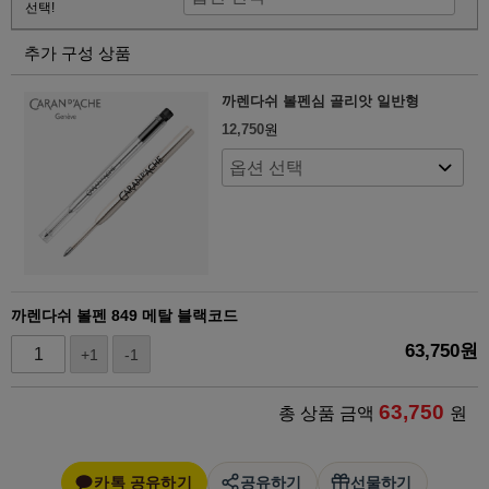
선택!
추가 구성 상품
까렌다쉬 볼펜심 골리앗 일반형
12,750
원
까렌다쉬 볼펜 849 메탈 블랙코드
63,750
원
+1
-1
63,750
총 상품 금액
원
카톡 공유하기
공유하기
선물하기