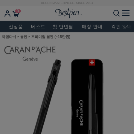
BESEN MASTERPIECE, SINCE 2004
0
신상품
베스트
첫 만년필
매장 안내
각인 안내
까렌다쉬
>
볼펜
>
프리미엄 볼펜 (~15만원)