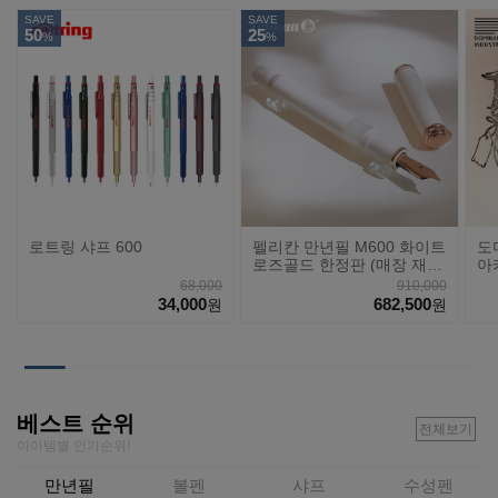
SAVE
SAVE
50
25
%
%
로트링 샤프 600
펠리칸 만년필 M600 화이트
도
로즈골드 한정판 (매장 재
아
고)
68,000
910,000
34,000
682,500
원
원
베스트 순위
전체보기
아이템별 인기순위!
만년필
볼펜
샤프
수성펜