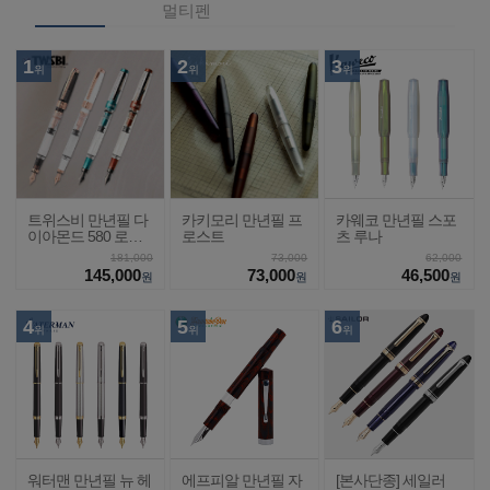
멀티펜
1
2
3
위
위
위
트위스비 만년필 다
카키모리 만년필 프
카웨코 만년필 스포
이아몬드 580 로즈
로스트
츠 루나
골드2
181,000
73,000
62,000
145,000
73,000
46,500
원
원
원
4
5
6
위
위
위
워터맨 만년필 뉴 헤
에프피알 만년필 자
[본사단종] 세일러