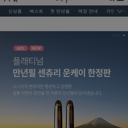
BESEN MASTERPIECE, SINCE 2004
신상품
베스트
첫 만년필
매장 안내
각인 안내
+
2
/
20