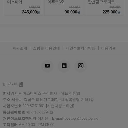
미스피어
이푸르 V2
만년필 프로피트 라
이트
350,000
120,000
300,000
245,000
90,000
225,000
원
원
원
|
|
|
회사소개
쇼핑몰 이용안내
개인정보처리방침
이용약관
베스트펜
회사명
비젠마스터피스 주식회사
대표
이양희
주소
서울시 강남구 테헤란로38길 43 청록빌딩 지하1층
사업자번호
220-87-31961
[사업자정보확인]
통신판매번호
제 강남-11791호
개인정보보호책임자
이지윤
E-mail
bestpen@bestpen.kr
고객센터
AM 10:00 - PM 05:00