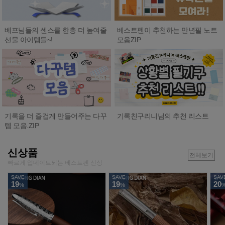
베프님들의 센스를 한층 더 높여줄
베스트펜이 추천하는 만년필 노트
선물 아이템들~!
모음ZIP
기록친구리니님의 추천 리스트
기록을 더 즐겁게 만들어주는 다꾸
템 모음.ZIP
신상품
전체보기
빠르게 업데이트되는 베스트펜 신상
SAVE
SAVE
SAV
19
19
20
%
%