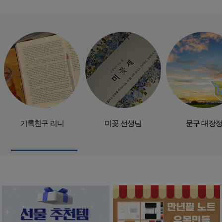
기록친구 리니
미꽃 선생님
문구 대장