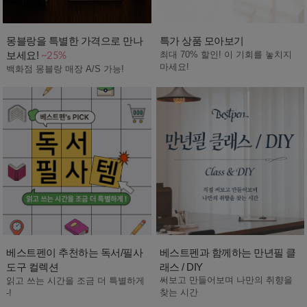
몽블랑을 특별한 가격으로 만나
특가 상품 모아보기
보세요!
최대 70% 할인! 이 기회를 놓치지
~25%
마세요!
백화점 몽블랑 매장 A/S 가능!
베스트펜이 추천하는 독서/필사
베스트펜과 함께하는 만년필 클
도구 컬렉션
래스 / DIY
써보고 만들어보며 나만의 취향을
읽고 쓰는 시간을 조금 더 특별하게
찾는 시간
-!