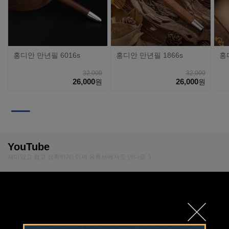
홍디안 만년필 6016s
홍디안 만년필 1866s
홍
32,000
32,000
26,000
26,000
원
원
YouTube
재미있고 쉽고 정확하게! 이제 유튜브에서도 만나요 :)