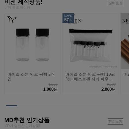
비젠 제작상품!
전체보기
비젠 특별 아이템
SAVE
57
%
바이알 소분 잉크 공병 2개
바이알 소분 잉크 공병 10ml
비
입
5병+베스트펜 지퍼 파우치
세트
1,000
6,500
1,000
2,800
원
원
MD추천 인기상품
전체보기
MD가 엄선한 인기상품!