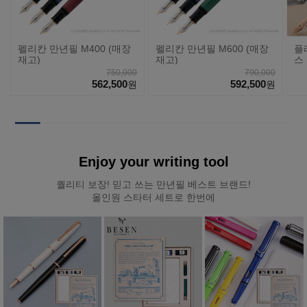
펠리칸 만년필 M400 (매장
펠리칸 만년필 M600 (매장
플
재고)
재고)
스 
#5
750,000
790,000
562,500
592,500
원
원
Enjoy your writing tool
퀄리티 보장! 믿고 쓰는 만년필 베스트 브랜드!
올인원 스타터 세트로 한번에