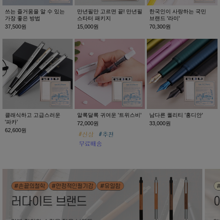
쓰는 즐거움을 알 수 있는
만년필만 고르면 끝! 만년필
한국인이 사랑하는 국민
가장 좋은 방법
스타터 패키지
브랜드 '라미'
37,500원
15,000원
70,300원
클래식하고 고급스러운
알록달록 귀여운 '트위스비'
남다른 퀄리티 '홍디안'
'파카'
72,000원
33,000원
62,600원