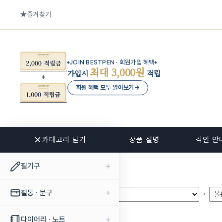
즐겨찾기
JOIN BESTPEN · 회원가입 혜택
최대 3,000원
가입시
적립
회원 혜택 모두 알아보기
→
카테고리 닫기
관련 상품
상품 설명
각인 안
+
필기구
+
필통 · 문구
>
>
+
다이어리 · 노트