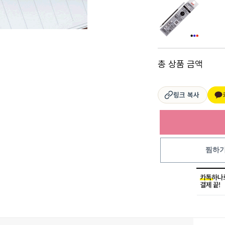
총 상품 금액
링크 복사
찜하