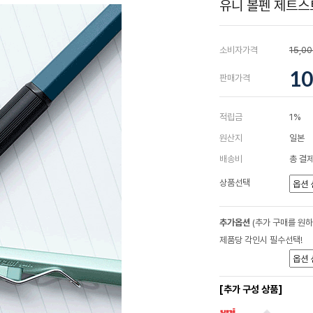
유니 볼펜 제트스
소비자가격
15,0
10
판매가격
적립금
1%
원산지
일본
배송비
총 결제
상품선택
추가옵션
(추가 구매를 원
제품당 각인시 필수선택!
[추가 구성 상품]