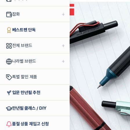
+
잡화
베스트펜 단독
+
전체 브랜드
+
나라별 브랜드
특별 할인 제품
입문 만년필 추천
만년필 클래스 / DIY
품절 상품 재입고 신청