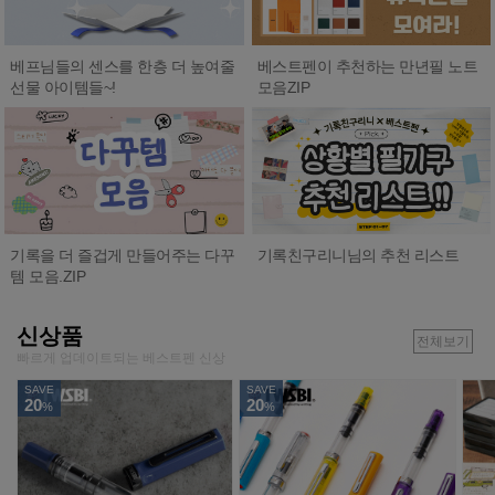
베프님들의 센스를 한층 더 높여줄
베스트펜이 추천하는 만년필 노트
선물 아이템들~!
모음ZIP
기록친구리니님의 추천 리스트
기록을 더 즐겁게 만들어주는 다꾸
템 모음.ZIP
신상품
전체보기
빠르게 업데이트되는 베스트펜 신상
SAVE
SAVE
20
20
%
%