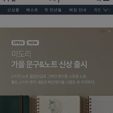
BESEN MASTERPIECE, SINCE 2004
신상품
베스트
첫 만년필
매장 안내
각인 안내
+
2
/
22