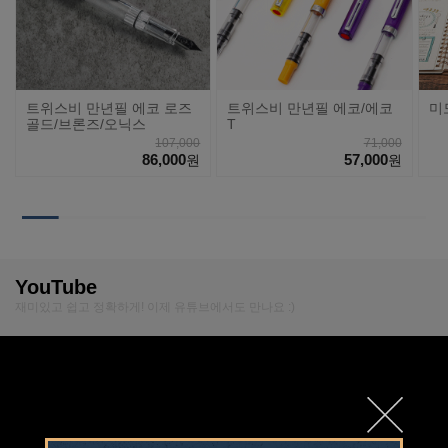
트위스비 만년필 에코 로즈
트위스비 만년필 에코/에코
미
골드/브론즈/오닉스
T
107,000
71,000
86,000
57,000
원
원
YouTube
재미있고 쉽고 정확하게! 이제 유튜브에서도 만나요 :)