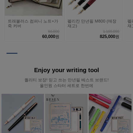
트래블러스 컴퍼니 노트+가
펠리칸 만년필 M800 (매장
펠
죽 커버
재고)
재
60,000
1,100,000
60,000
825,000
원
원
Enjoy your writing tool
퀄리티 보장! 믿고 쓰는 만년필 베스트 브랜드!
올인원 스타터 세트로 한번에