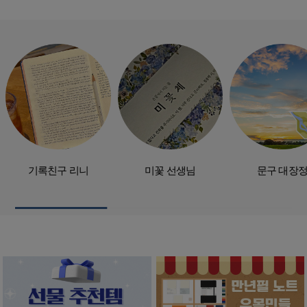
기록친구 리니
미꽃 선생님
문구 대장