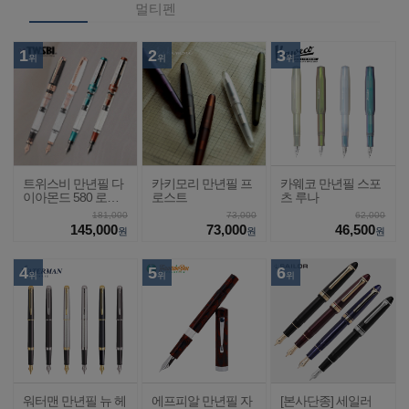
멀티펜
1
2
3
위
위
위
트위스비 만년필 다
카키모리 만년필 프
카웨코 만년필 스포
이아몬드 580 로즈
로스트
츠 루나
골드2
181,000
73,000
62,000
145,000
73,000
46,500
원
원
원
4
5
6
위
위
위
워터맨 만년필 뉴 헤
에프피알 만년필 자
[본사단종] 세일러