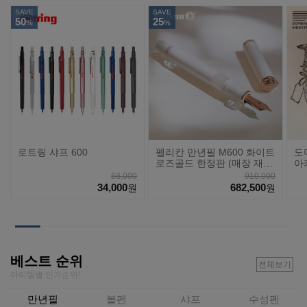
SAVE
SAVE
50
25
%
%
로트링 샤프 600
펠리칸 만년필 M600 화이트
도
로즈골드 한정판 (매장 재
아
고)
68,000
910,000
34,000
682,500
원
원
베스트 순위
전체보기
아이템별 인기순위!
만년필
볼펜
샤프
수성펜