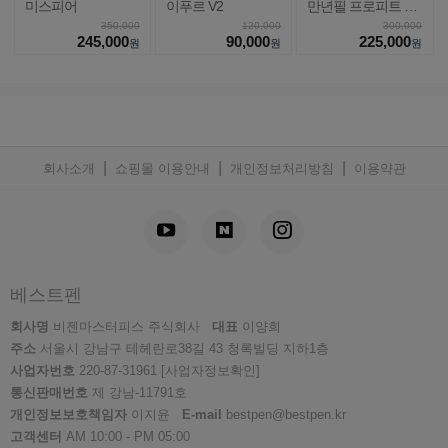
미스피어
이푸르 V2
만년필 프로피트 라
이트
350,000
120,000
300,000
245,000
90,000
225,000
원
원
원
|
|
|
회사소개
쇼핑몰 이용안내
개인정보처리방침
이용약관
베스트펜
회사명
비젠마스터피스 주식회사
대표
이양희
주소
서울시 강남구 테헤란로38길 43 청록빌딩 지하1층
사업자번호
220-87-31961
[사업자정보확인]
통신판매번호
제 강남-11791호
개인정보보호책임자
이지윤
E-mail
bestpen@bestpen.kr
고객센터
AM 10:00 - PM 05:00