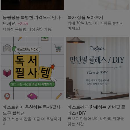
몽블랑을 특별한 가격으로 만나
특가 상품 모아보기
보세요!
최대 70% 할인! 이 기회를 놓치지
~25%
마세요!
백화점 몽블랑 매장 A/S 가능!
베스트펜이 추천하는 독서/필사
베스트펜과 함께하는 만년필 클
도구 컬렉션
래스 / DIY
써보고 만들어보며 나만의 취향을
읽고 쓰는 시간을 조금 더 특별하게
찾는 시간
-!