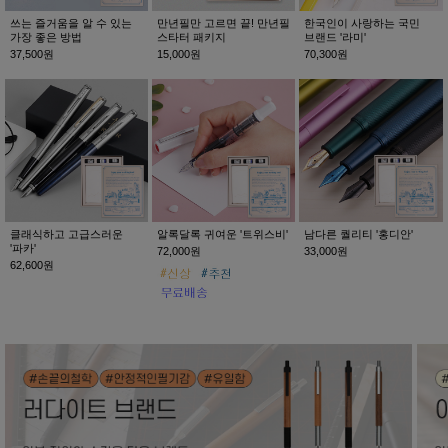
쓰는 즐거움을 알 수 있는
만년필만 고르면 끝! 만년필
한국인이 사랑하는 국민
가장 좋은 방법
스타터 패키지
브랜드 '라미'
37,500원
15,000원
70,300원
클래식하고 고급스러운
알록달록 귀여운 '트위스비'
남다른 퀄리티 '홍디안'
'파카'
72,000원
33,000원
62,600원