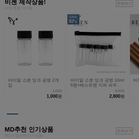
비젠 제작상품!
전체보기
비젠 특별 아이템
SAVE
57
%
바이알 소분 잉크 공병 2개
바이알 소분 잉크 공병 10ml
비
입
5병+베스트펜 지퍼 파우치
세트
1,000
6,500
1,000
2,800
원
원
MD추천 인기상품
전체보기
MD가 엄선한 인기상품!