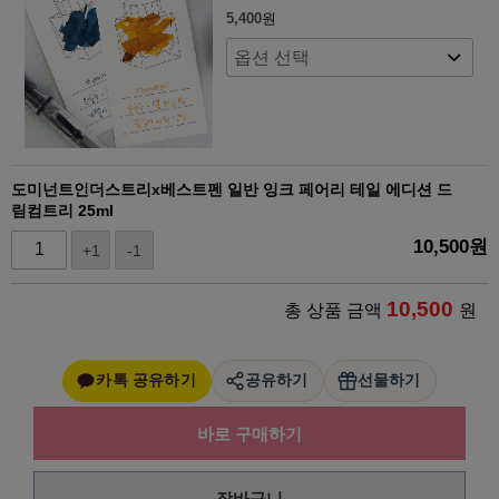
5,400
원
도미넌트인더스트리x베스트펜 일반 잉크 페어리 테일 에디션 드
림컴트리 25ml
10,500
원
+1
-1
10,500
총 상품 금액
원
카톡 공유하기
공유하기
선물하기
바로 구매하기
장바구니