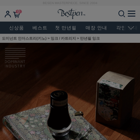
BESEN MASTERPIECE, SINCE 2004
0
신상품
베스트
첫 만년필
매장 안내
각인 안내
도미넌트 인더스트리(키노)
>
잉크 / 카트리지
>
만년필 잉크