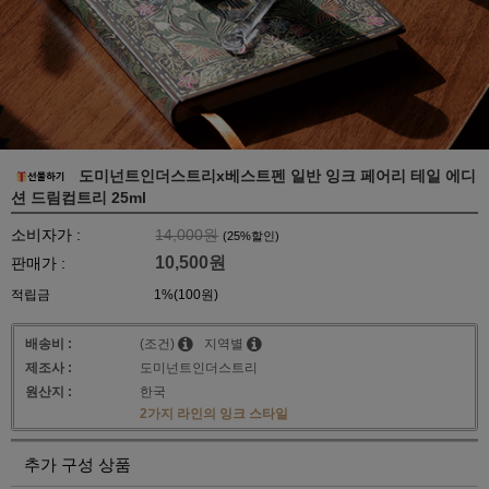
도미넌트인더스트리x베스트펜 일반 잉크 페어리 테일 에디
션 드림컴트리 25ml
소비자가 :
14,000원
(
25
%할인)
10,500
원
판매가 :
적립금
1%(100원)
배송비 :
(조건)
지역별
제조사 :
도미넌트인더스트리
원산지 :
한국
2가지 라인의 잉크 스타일
추가 구성 상품