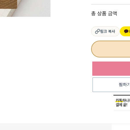
총 상품 금액
링크 복사
찜하