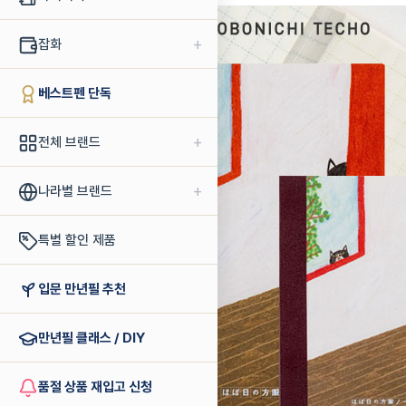
+
잡화
베스트펜 단독
+
전체 브랜드
+
나라별 브랜드
특별 할인 제품
입문 만년필 추천
만년필 클래스 / DIY
품절 상품 재입고 신청