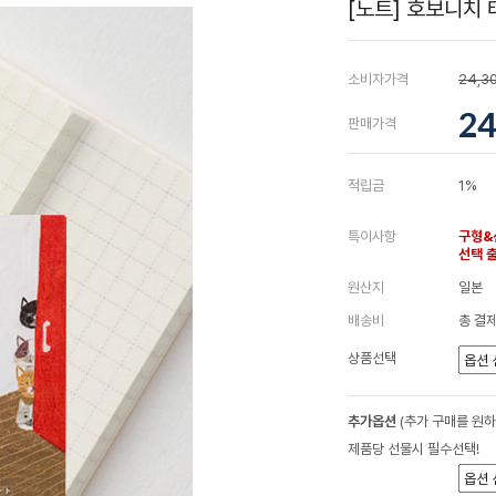
[노트] 호보니치 테
소비자가격
24,3
24
판매가격
적립금
1%
특이사항
구형&
선택 
원산지
일본
배송비
총 결제
상품선택
추가옵션
(추가 구매를 원
제품당 선물시 필수선택!