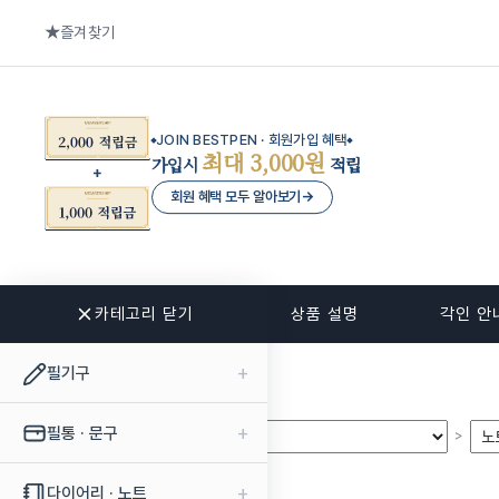
즐겨찾기
JOIN BESTPEN · 회원가입 혜택
최대 3,000원
가입시
적립
회원 혜택 모두 알아보기
→
카테고리 닫기
관련 상품
상품 설명
각인 안
+
필기구
+
필통 · 문구
>
>
+
다이어리 · 노트