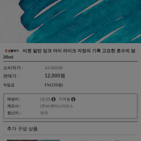
비젠 일반 잉크 아이 라이크 자정의 기록 고요한 호수의 밤
30ml
소비자가 :
12,000원
12,000
원
판매가 :
적립금
1%(120원)
배송비 :
(조건)
지역별
제조사 :
(주)비젠마스터피스
원산지 :
한국
추가 구성 상품