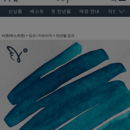
BESEN MASTERPIECE, SINCE 2004
신상품
베스트
첫 만년필
매장 안내
각인 안내
비젠(베스트펜)
>
잉크 / 카트리지
>
만년필 잉크