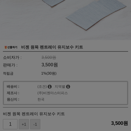
비젠 원목 펜트레이 유지보수 키트
소비자가 :
3,500원
3,500
원
판매가 :
적립금
1%(30원)
배송비 :
(조건)
지역별
제조사 :
(주)비젠마스터피스
원산지 :
한국
비젠 원목 펜트레이 유지보수 키트
3,500
원
+1
-1