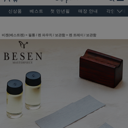
BESEN MASTERPIECE, SINCE 2004
신상품
베스트
첫 만년필
매장 안내
각인 안내
비젠(베스트펜)
>
필통 / 펜 파우치 / 보관함
>
펜 트레이 / 보관함