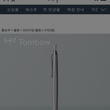
BESEN MASTERPIECE, SINCE 2004
신상품
베스트
첫 만년필
매장 안내
각인 안내
톰보우
>
볼펜
>
프리미엄 볼펜 (~15만원)