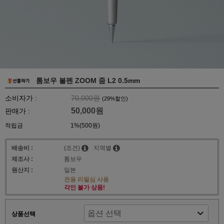
톰보우 볼펜 ZOOM 줌 L2 0.5mm
소비자가 :
70,000원
(
29
%할인)
50,000원
판매가 :
적립금
1%(500원)
배송비 :
(조건)
지역별
제조사 :
톰보우
원산지 :
일본
전용 리필심 사용
각인 불가 상품!
상품선택