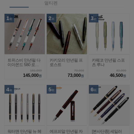
멀티펜
1
2
3
위
위
위
트위스비 만년필 다
카키모리 만년필 프
카웨코 만년필 스포
이아몬드 580 로즈
로스트
츠 루나
골드2
181,000
73,000
62,000
145,000
73,000
46,500
원
원
원
4
5
6
위
위
위
워터맨 만년필 뉴 헤
에프피알 만년필 자
[본사단종] 세일러