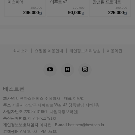
미스피어
이푸르 V2
만년필 프로피트 라
이트
350,000
120,000
300,000
245,000
90,000
225,000
원
원
원
|
|
|
회사소개
쇼핑몰 이용안내
개인정보처리방침
이용약관
베스트펜
회사명
비젠마스터피스 주식회사
대표
이양희
주소
서울시 강남구 테헤란로38길 43 청록빌딩 지하1층
사업자번호
220-87-31961
[사업자정보확인]
통신판매번호
제 강남-11791호
개인정보보호책임자
이지윤
E-mail
bestpen@bestpen.kr
고객센터
AM 10:00 - PM 05:00