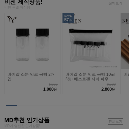
비젠 제작상품!
전체보기
비젠 특별 아이템
SAVE
57
%
바이알 소분 잉크 공병 2개
바이알 소분 잉크 공병 10ml
비
입
5병+베스트펜 지퍼 파우치
세트
1,000
6,500
1,000
2,800
원
원
MD추천 인기상품
전체보기
MD가 엄선한 인기상품!