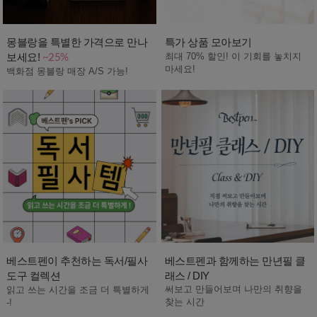
몽블랑을 특별한 가격으로 만나
특가 상품 모아보기
보세요!
최대 70% 할인! 이 기회를 놓치지
~25%
마세요!
백화점 몽블랑 매장 A/S 가능!
베스트펜이 추천하는 독서/필사
베스트펜과 함께하는 만년필 클
도구 컬렉션
래스 / DIY
써보고 만들어보며 나만의 취향을
읽고 쓰는 시간을 조금 더 특별하게
찾는 시간
-!