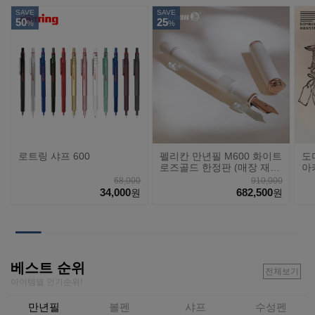
SAVE
SAVE
50
25
%
%
로트링 샤프 600
펠리칸 만년필 M600 화이트
도
로즈골드 한정판 (매장 재
아
고)
68,000
910,000
34,000
682,500
원
원
베스트 순위
전체보기
아이템별 인기순위!
만년필
볼펜
샤프
수성펜