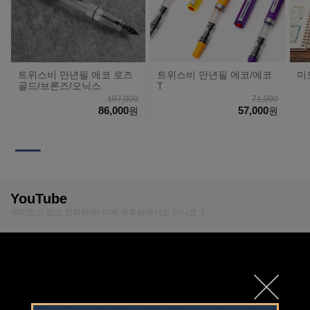
트위스비 만년필 에코 로즈
트위스비 만년필 에코/에코
미
골드/브론즈/오닉스
T
107,000
71,000
86,000
57,000
원
원
YouTube
재미있고 쉽고 정확하게! 이제 유튜브에서도 만나요 :)