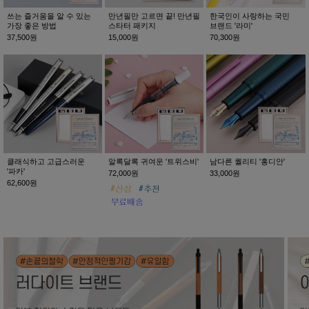
쓰는 즐거움을 알 수 있는
만년필만 고르면 끝! 만년필
한국인이 사랑하는 국민
가장 좋은 방법
스타터 패키지
브랜드 '라미'
37,500원
15,000원
70,300원
클래식하고 고급스러운
알록달록 귀여운 '트위스비'
남다른 퀄리티 '홍디안'
'파카'
72,000원
33,000원
62,600원