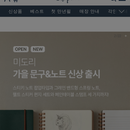
BESEN MASTERPIECE, SINCE 2004
신상품
베스트
첫 만년필
매장 안내
각인 안내
+
2
/
22