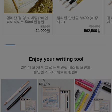
펠리칸 펄 잉크 에델슈타인
펠리칸 만년필 M400 (매장
펠
파이라이트 50ml 한정판
재고)
재
32,000
750,000
24,000
562,500
원
원
Enjoy your writing tool
퀄리티 보장! 믿고 쓰는 만년필 베스트 브랜드!
올인원 스타터 세트로 한번에