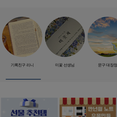
기록친구 리니
미꽃 선생님
문구 대장