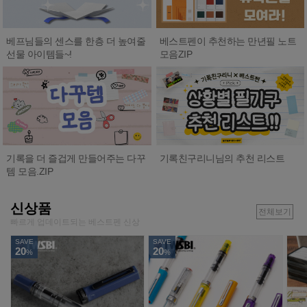
베프님들의 센스를 한층 더 높여줄
베스트펜이 추천하는 만년필 노트
선물 아이템들~!
모음ZIP
기록친구리니님의 추천 리스트
기록을 더 즐겁게 만들어주는 다꾸
템 모음.ZIP
신상품
전체보기
빠르게 업데이트되는 베스트펜 신상
SAVE
SAVE
20
20
%
%