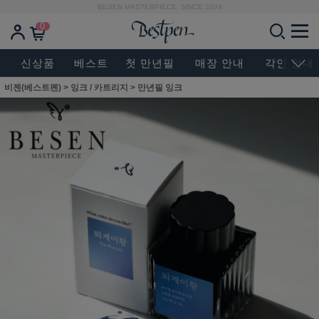
BESEN MASTERPIECE, SINCE 2004
0
신상품
베스트
첫 만년필
매장 안내
각인 안내
비젠(베스트펜)
>
잉크 / 카트리지
>
만년필 잉크