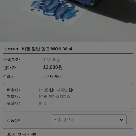
비젠 일반 잉크 WON 30ml
소비자가 :
12,000원
12,000원
판매가 :
적립금
1%(120원)
배송비 :
(조건)
지역별
제조사 :
(주)비젠마스터피스
원산지 :
한국
상품선택
추가 구성 상품