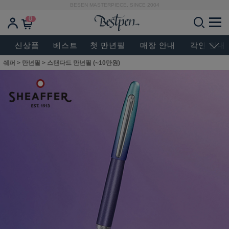
BESEN MASTERPIECE, SINCE 2004
0
신상품
베스트
첫 만년필
매장 안내
각인 안내
쉐퍼
>
만년필
>
스탠다드 만년필 (~10만원)