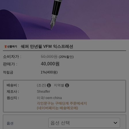
쉐퍼 만년필 VFM 익스프레션
소비자가 :
50,000원
(
20
%할인)
40,000원
판매가 :
적립금
1%(400원)
배송비 :
(조건)
지역별
제조사 :
Sheaffer
원산지 :
미국/ oem china
각인문구는 구매단계 주문메세지
(네이버페이는 배송메모에)
옵션