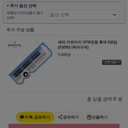
+ 추가 옵션 선택
제품당 각인/선물시 필수
선택!
추가 구성 상품
쉐퍼 카트리지 VFM전용 흑색 6본입
(93090) (독자규격)
5,600
원
0
총 상품 금액
원
카톡 공유하기
공유하기
선물하기