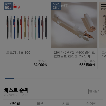
SAVE
SAVE
50
25
%
%
로트링 샤프 600
펠리칸 만년필 M600 화이트
도
로즈골드 한정판 (매장 재
아
고)
68,000
910,000
34,000
682,500
원
원
베스트 순위
전체보기
아이템별 인기순위!
만년필
볼펜
샤프
수성펜