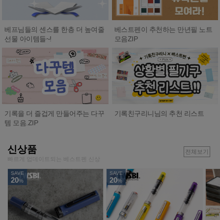
베프님들의 센스를 한층 더 높여줄
베스트펜이 추천하는 만년필 노트
선물 아이템들~!
모음ZIP
기록친구리니님의 추천 리스트
기록을 더 즐겁게 만들어주는 다꾸
템 모음.ZIP
신상품
전체보기
빠르게 업데이트되는 베스트펜 신상
SAVE
SAVE
20
20
%
%