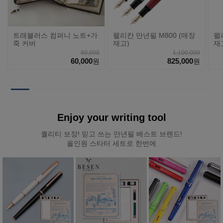
트래블러스 컴퍼니 노트+가
펠리칸 만년필 M800 (매장
펠
죽 커버
재고)
재
60,000
1,100,000
60,000
825,000
원
원
Enjoy your writing tool
퀄리티 보장! 믿고 쓰는 만년필 베스트 브랜드!
올인원 스타터 세트로 한번에