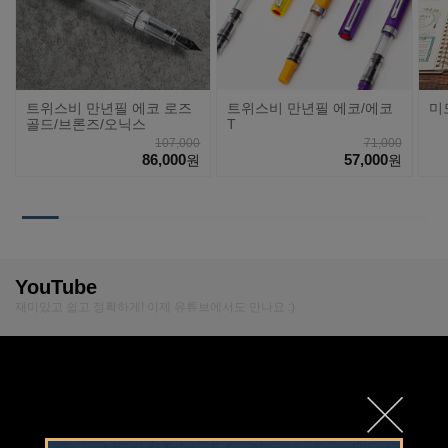
트위스비 만년필 에코 로즈
트위스비 만년필 에코/에코
미
골드/브론즈/오닉스
T
107,000
71,000
86,000
57,000
원
원
YouTube
재미있고 쉽고 정확하게! 이제 유튜브에서도 만나요 :)