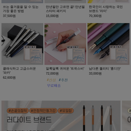
쓰는 즐거움을 알 수 있는
만년필만 고르면 끝! 만년필
한국인이 사랑하는 국민
가장 좋은 방법
스타터 패키지
브랜드 '라미'
37,500원
15,000원
70,300원
클래식하고 고급스러운
알록달록 귀여운 '트위스비'
남다른 퀄리티 '홍디안'
'파카'
72,000원
33,000원
62,600원