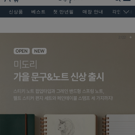
BESEN MASTERPIECE, SINCE 2004
신상품
베스트
첫 만년필
매장 안내
각인 안내
+
2
/
22