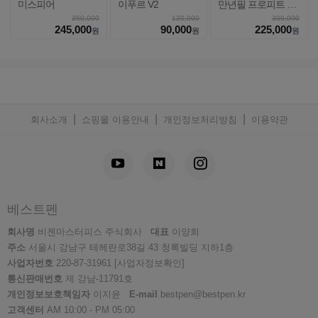
미스피어
이푸르 V2
만년필 프로피트 라
이트
350,000
120,000
300,000
245,000
90,000
225,000
원
원
원
|
|
|
회사소개
쇼핑몰 이용안내
개인정보처리방침
이용약관
베스트펜
회사명
비젠마스터피스 주식회사
대표
이양희
주소
서울시 강남구 테헤란로38길 43 청록빌딩 지하1층
사업자번호
220-87-31961
[사업자정보확인]
통신판매번호
제 강남-11791호
개인정보보호책임자
이지윤
E-mail
bestpen@bestpen.kr
고객센터
AM 10:00 - PM 05:00