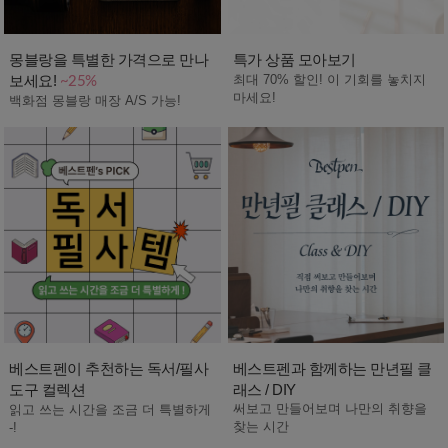
몽블랑을 특별한 가격으로 만나
특가 상품 모아보기
보세요!
최대 70% 할인! 이 기회를 놓치지
~25%
마세요!
백화점 몽블랑 매장 A/S 가능!
베스트펜이 추천하는 독서/필사
베스트펜과 함께하는 만년필 클
도구 컬렉션
래스 / DIY
써보고 만들어보며 나만의 취향을
읽고 쓰는 시간을 조금 더 특별하게
찾는 시간
-!