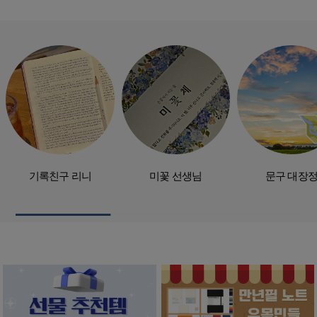
기록친구 리니
미꽃 선생님
문구 대장