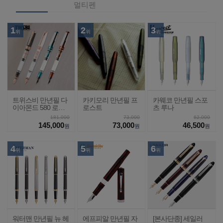
멀티펜
1
2
3
위
위
위
트위스비 만년필 다
카키모리 만년필 프
카웨코 만년필 스포
이아몬드 580 로즈
로스트
츠 루나
골드2
181,000
73,000
62,000
145,000
73,000
46,500
원
원
원
4
5
6
위
위
위
워터맨 만년필 뉴 헤
에프피알 만년필 자
[본사단종] 세일러