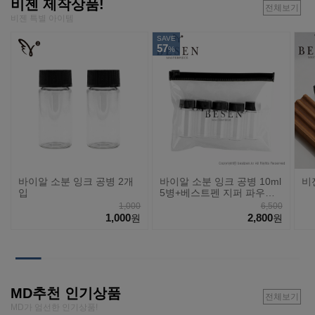
비젠 제작상품!
전체보기
비젠 특별 아이템
SAVE
57
%
바이알 소분 잉크 공병 2개
바이알 소분 잉크 공병 10ml
비
입
5병+베스트펜 지퍼 파우치
세트
1,000
6,500
1,000
2,800
원
원
MD추천 인기상품
전체보기
MD가 엄선한 인기상품!