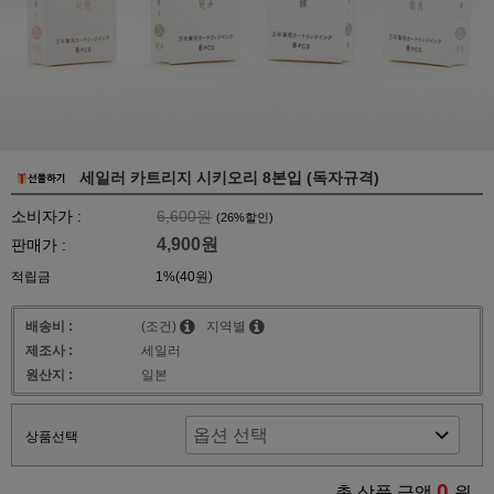
세일러 카트리지 시키오리 8본입 (독자규격)
소비자가 :
6,600원
(
26
%할인)
4,900원
판매가 :
적립금
1%(40원)
배송비 :
(조건)
지역별
제조사 :
세일러
원산지 :
일본
상품선택
0
총 상품 금액
원