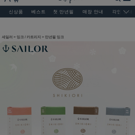
BESEN MASTERPIECE, SINCE 2004
신상품
베스트
첫 만년필
매장 안내
각인 안내
세일러
>
잉크 / 카트리지
>
만년필 잉크