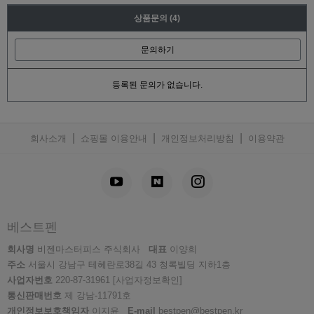
상품문의
(4)
문의하기
등록된 문의가 없습니다.
|
|
|
회사소개
쇼핑몰 이용안내
개인정보처리방침
이용약관
베스트펜
회사명
비젠마스터피스 주식회사
대표
이양희
주소
서울시 강남구 테헤란로38길 43 청록빌딩 지하1층
사업자번호
220-87-31961
[사업자정보확인]
통신판매번호
제 강남-11791호
개인정보보호책임자
이지윤
E-mail
bestpen@bestpen.kr