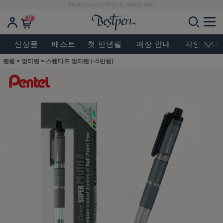
BESEN MASTERPIECE, SINCE 2004
0
신상품
베스트
첫 만년필
매장 안내
각인 안내
펜텔
>
멀티펜
>
스탠다드 멀티펜 (~5만원)