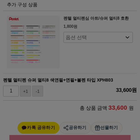
추가 구성 상품
펜텔 멀티펜심 아트/슈퍼 멀티8 호환
1,800
원
펜텔 멀티펜 슈퍼 멀티8 색연필+연필+볼펜 타입 XPH803
33,600
원
+1
-1
33,600
총 상품 금액
원
카톡 공유하기
공유하기
선물하기