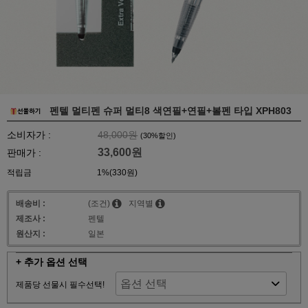
펜텔 멀티펜 슈퍼 멀티8 색연필+연필+볼펜 타입 XPH803
소비자가 :
48,000원
(
30
%할인)
33,600원
판매가 :
적립금
1%(330원)
배송비 :
(조건)
지역별
제조사 :
펜텔
원산지 :
일본
+ 추가 옵션 선택
제품당 선물시 필수선택!