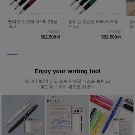
펠리칸 만년필 M400 (매장
펠리칸 만년필 M600 (매장
플
재고)
재고)
스 
#5
750,000
790,000
562,500
592,500
원
원
Enjoy your writing tool
퀄리티 보장! 믿고 쓰는 만년필 베스트 브랜드!
올인원 스타터 세트로 한번에