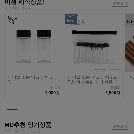
비젠 제작상품!
전체보기
비젠 특별 아이템
SAVE
57
%
바이알 소분 잉크 공병 2개
바이알 소분 잉크 공병 10ml
비
입
5병+베스트펜 지퍼 파우치
세트
1,000
6,500
1,000
2,800
원
원
MD추천 인기상품
전체보기
MD가 엄선한 인기상품!