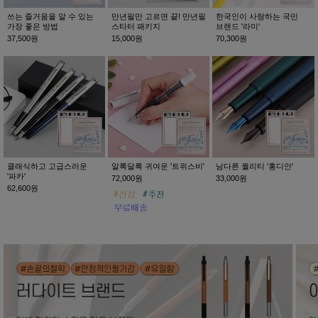
쓰는 즐거움을 알 수 있는
만년필만 고르면 끝! 만년필
한국인이 사랑하는 국민
가장 좋은 방법
스타터 패키지
브랜드 '라미'
37,500원
15,000원
70,300원
클래식하고 고급스러운
알록달록 귀여운 '트위스비'
남다른 퀄리티 '홍디안'
'파카'
72,000원
33,000원
62,600원