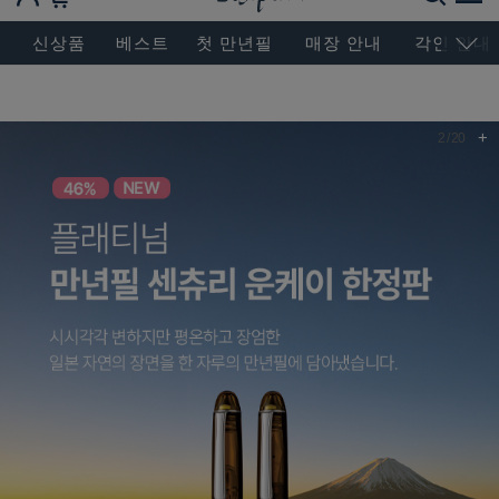
BESEN MASTERPIECE, SINCE 2004
신상품
베스트
첫 만년필
매장 안내
각인 안내
+
2
/
20