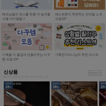
베프님들의 센스를 한층 더 높여줄
베스트펜이 추천하는 만년필 노트
선물 아이템들~!
모음ZIP
기록친구리니님의 추천 리스트
기록을 더 즐겁게 만들어주는 다꾸
템 모음.ZIP
신상품
전체보기
빠르게 업데이트되는 베스트펜 신상
SAVE
SAVE
SAV
19
19
20
%
%