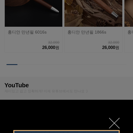
홍디안 만년필 6016s
홍디안 만년필 1866s
홍
32,000
32,000
26,000
26,000
원
원
YouTube
재미있고 쉽고 정확하게! 이제 유튜브에서도 만나요 :)