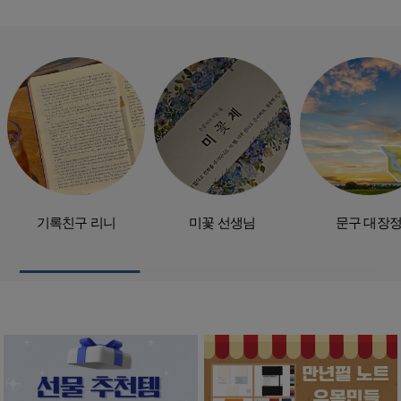
기록친구 리니
미꽃 선생님
문구 대장