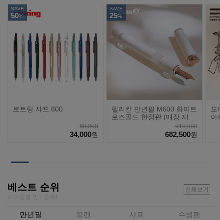
SAVE
SAVE
50
25
%
%
로트링 샤프 600
펠리칸 만년필 M600 화이트
도
로즈골드 한정판 (매장 재
아
고)
68,000
910,000
34,000
682,500
원
원
베스트 순위
전체보기
아이템별 인기순위!
만년필
볼펜
샤프
수성펜