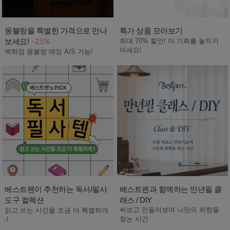
몽블랑을 특별한 가격으로 만나
특가 상품 모아보기
보세요!
최대 70% 할인! 이 기회를 놓치지
~25%
마세요!
백화점 몽블랑 매장 A/S 가능!
베스트펜이 추천하는 독서/필사
베스트펜과 함께하는 만년필 클
도구 컬렉션
래스 / DIY
써보고 만들어보며 나만의 취향을
읽고 쓰는 시간을 조금 더 특별하게
찾는 시간
-!