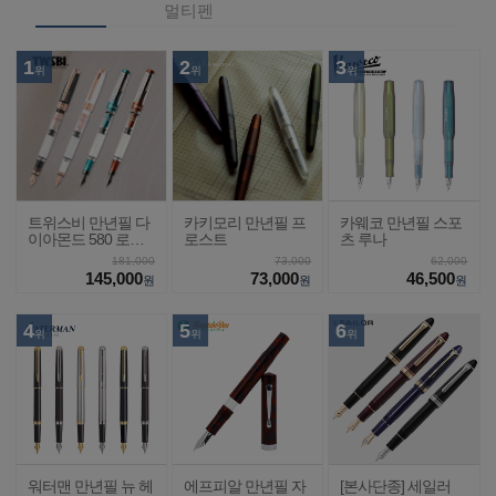
멀티펜
1
2
3
위
위
위
트위스비 만년필 다
카키모리 만년필 프
카웨코 만년필 스포
이아몬드 580 로즈
로스트
츠 루나
골드2
181,000
73,000
62,000
145,000
73,000
46,500
원
원
원
4
5
6
위
위
위
워터맨 만년필 뉴 헤
에프피알 만년필 자
[본사단종] 세일러