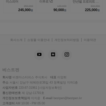
미스피어
이푸르 V2
만년필 프로피트 라
이트
350,000
120,000
300,000
245,000
90,000
225,000
원
원
원
|
|
|
회사소개
쇼핑몰 이용안내
개인정보처리방침
이용약관
베스트펜
회사명
비젠마스터피스 주식회사
대표
이양희
주소
서울시 강남구 테헤란로38길 43 청록빌딩 지하1층
사업자번호
220-87-31961
[사업자정보확인]
통신판매번호
제 강남-11791호
개인정보보호책임자
이지윤
E-mail
bestpen@bestpen.kr
고객센터
AM 10:00 - PM 05:00