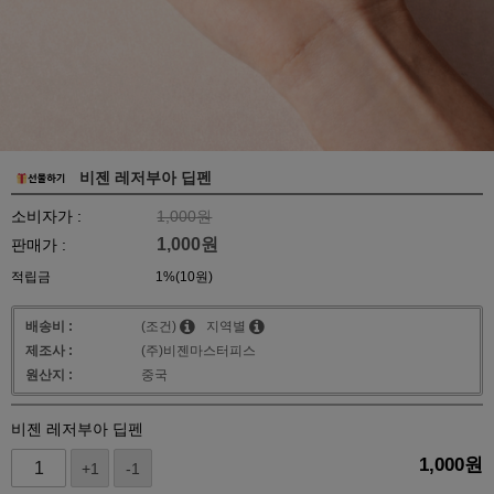
비젠 레저부아 딥펜
소비자가 :
1,000원
1,000
원
판매가 :
적립금
1%(10원)
배송비 :
(조건)
지역별
제조사 :
(주)비젠마스터피스
원산지 :
중국
비젠 레저부아 딥펜
1,000
원
+1
-1