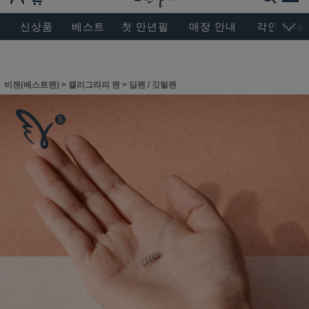
BESEN MASTERPIECE, SINCE 2004
신상품
베스트
첫 만년필
매장 안내
각인 안내
비젠(베스트펜)
>
캘리그라피 펜
>
딥펜 / 깃털펜