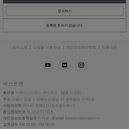
문의하기
등록된 문의가 없습니다.
|
|
|
회사소개
쇼핑몰 이용안내
개인정보처리방침
이용약관
베스트펜
회사명
비젠마스터피스 주식회사
대표
이양희
주소
서울시 강남구 테헤란로38길 43 청록빌딩 지하1층
사업자번호
220-87-31961
[사업자정보확인]
통신판매번호
제 강남-11791호
개인정보보호책임자
이지윤
E-mail
bestpen@bestpen.kr
고객센터
AM 10:00 - PM 05:00