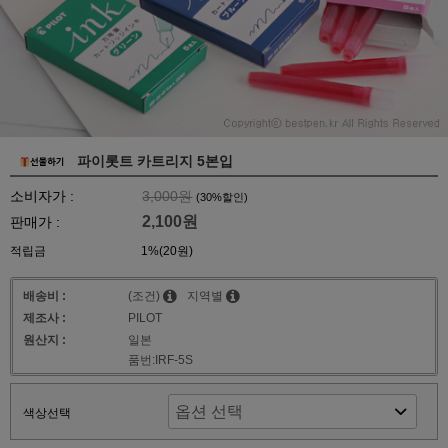
파이롯트 카트리지 5본입
소비자가 :
3,000원
(
30
%할인)
2,100원
판매가 :
적립금
1%(20원)
배송비 :
(조건)
지역별
제조사 :
PILOT
원산지 :
일본
품번:IRF-5S
색상선택