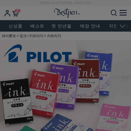
BESEN MASTERPIECE, SINCE 2004
0
신상품
베스트
첫 만년필
매장 안내
각인 안내
파이롯트
>
잉크 / 카트리지
>
카트리지