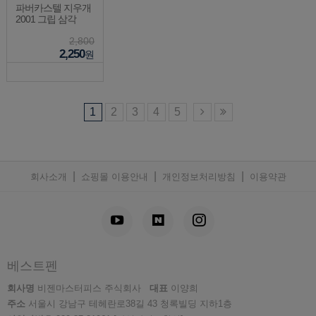
파버카스텔 지우개
2001 그립 삼각
2,800
2,250
원
1
2
3
4
5
|
|
|
회사소개
쇼핑몰 이용안내
개인정보처리방침
이용약관
베스트펜
회사명
비젠마스터피스 주식회사
대표
이양희
주소
서울시 강남구 테헤란로38길 43 청록빌딩 지하1층