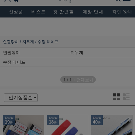
BESEN MASTERPIECE, SINCE 2004
신상품
베스트
첫 만년필
매장 안내
각인 안내
연필깎이 / 지우개 / 수정 테이프
연필깎이
지우개
수정 테이프
1
/
1
+ 전체보기
SAVE
SAVE
SAVE
19
18
40
%
%
%