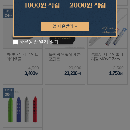
SAVE
SAVE
SAVE
24
20
30
%
%
%
하루동안 열지 않기
까렌다쉬 지우개 트
블랙윙 연필깎이 롱
톰보우 지우개 홀더
라이앵글
포인트
리필 MONO Zero
4,500
29,000
2,500
3,400
23,200
1,750
원
원
원
SAVE
20
%