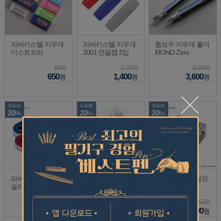
파버카스텔 지우개
파버카스텔 지우개
톰보우 지우개 홀더
더스트프리
2001 연필캡 2입
MONO Zero
800
1,700
6,000
650
1,400
3,600
원
원
원
SAVE
SAVE
SAVE
20
20
20
%
%
%
파버카스텔 지우개
블랙윙 연필깎이 원
파버카스텔 연필깎
슬리브 미니
스텝
이 더블 연필/점보
연필 183400
3,000
39,000
3,500
2,400
31,200
2,800
원
원
원