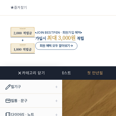
즐겨찾기
JOIN BESTPEN · 회원가입 혜택
최대 3,000원
가입시
적립
회원 혜택 모두 알아보기
→
카테고리 닫기
신상품
베스트
첫 만년필
+
필기구
+
필통 · 문구
+
다이어리 · 노트