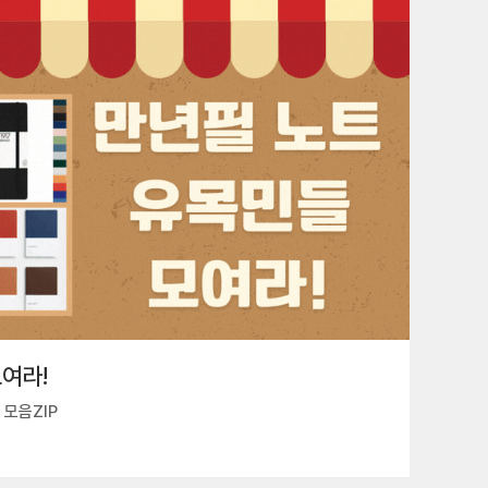
여라!
모음ZIP