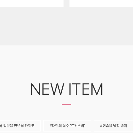
NEW ITEM
-
록 입문용 만년필 카웨코
대만의 실수 '트위스비'
연습용 낱장 종이