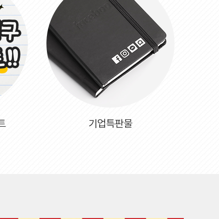
트
기업특판물