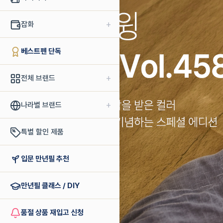
+
잡화
베스트펜 단독
+
전체 브랜드
+
나라별 브랜드
특별 할인 제품
입문 만년필 추천
만년필 클래스 / DIY
품절 상품 재입고 신청