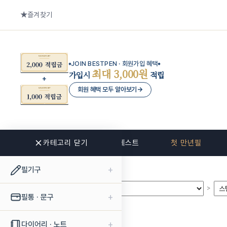
즐겨찾기
JOIN BESTPEN · 회원가입 혜택
최대 3,000원
가입시
적립
회원 혜택 모두 알아보기
→
카테고리 닫기
신상품
베스트
첫 만년필
+
필기구
>
>
+
필통 · 문구
+
다이어리 · 노트