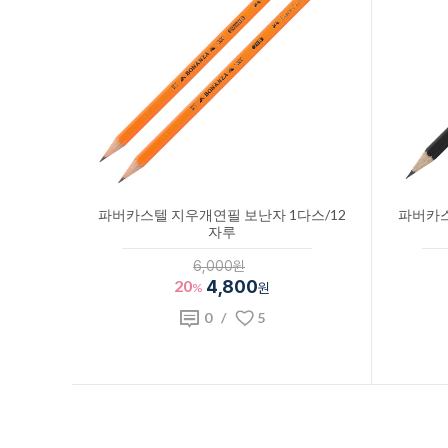
파버카스텔 지우개연필 보난자 1다스/12
파버카스
자루
6,000원
20
4,800
%
원
0
/
5