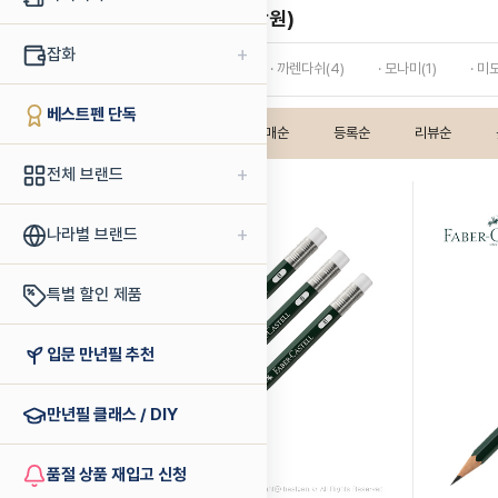
스탠다드 연필 (~5만원)
+
잡화
· 그라폰 파버카스텔(1)
· 까렌다쉬(4)
· 모나미(1)
· 미
베스트펜 단독
인기상품순
판매순
등록순
리뷰순
+
전체 브랜드
+
나라별 브랜드
특별 할인 제품
입문 만년필 추천
만년필 클래스 / DIY
품절 상품 재입고 신청