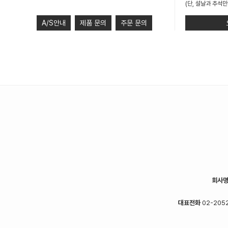
(단, 설날과 추석만
A/S안내
제품 문의
주문 문의
회사
대표전화
02-2052