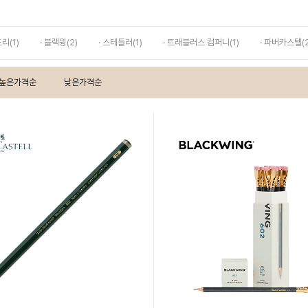
도리(1)
· 블랙윙(2)
· 스테들러(1)
· 트래블러스 컴퍼니(1)
· 파버카스텔(2
높은가격순
낮은가격순