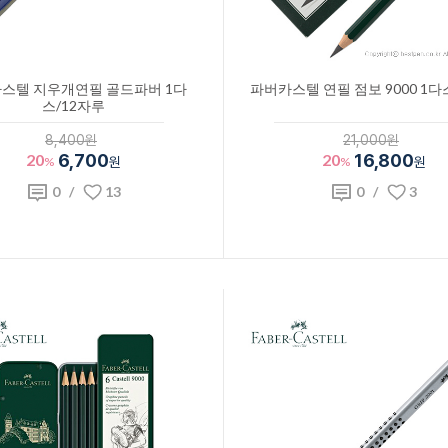
스텔 지우개연필 골드파버 1다
파버카스텔 연필 점보 9000 1다
스/12자루
8,400원
21,000원
20
6,700
20
16,800
%
원
%
원
0
/
13
0
/
3