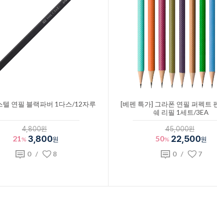
텔 연필 블랙파버 1다스/12자루
[베펜 특가] 그라폰 연필 퍼펙트 
쉐 리필 1세트/3EA
4,800원
45,000원
21
3,800
50
22,500
%
원
%
원
0
/
8
0
/
7