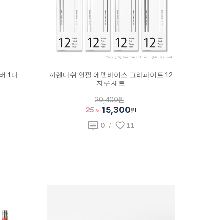
버 1다
까렌다쉬 연필 에델바이스 그라파이트 12
자루 세트
20,400원
25
15,300
%
원
0
/
11