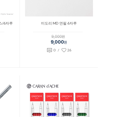
스/6자루
미도리 MD 연필 6자루
9,000원
9,000
원
0
/
26