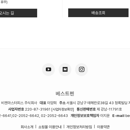
 휴무)
배송조회
오시는 길
베스트펜
명
비젠마스터피스 주식회사
대표
이양희
주소
서울시 강남구 테헤란로38길 43 청록빌딩 
사업자번호
220-87-31961
통신판매번호
제 강남-11791호
[사업자정보확인]
-6641,02-2052-6642, 02-2052-6643
개인정보보호책임자
이지윤
E-mail
be
회사소개
쇼핑몰 이용안내
개인정보처리방침
이용약관
|
|
|