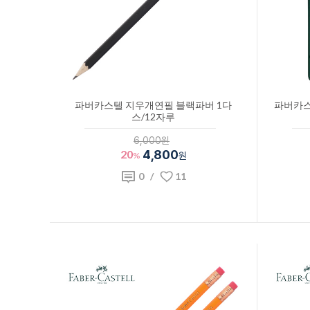
파버카스텔 지우개연필 블랙파버 1다
파버카스
스/12자루
6,000원
20
4,800
%
원
0
/
11