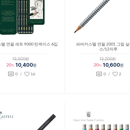
텔 연필 세트 9000 틴케이스 6입
파버카스텔 연필 2001 그립 실
스/12자루
13,000원
13,200원
20
10,400
20
10,600
%
원
%
원
0
/
16
0
/
2