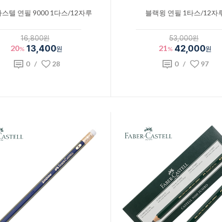
스텔 연필 9000 1다스/12자루
블랙윙 연필 1타스/12자
16,800원
53,000원
20
13,400
21
42,000
%
원
%
원
0
/
28
0
/
97