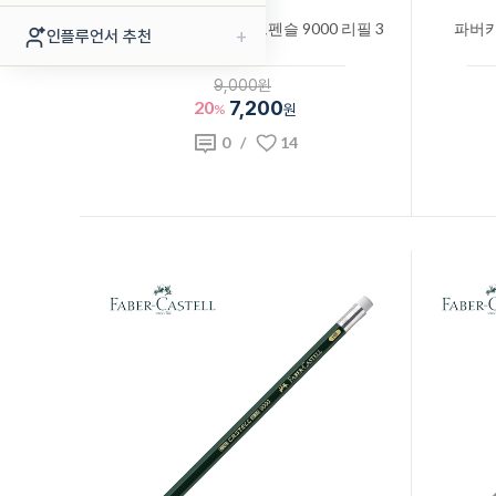
파버카스텔 연필 퍼펙트펜슬 9000 리필 3
파버카
+
인플루언서 추천
자루
9,000원
20
7,200
%
원
0
/
14