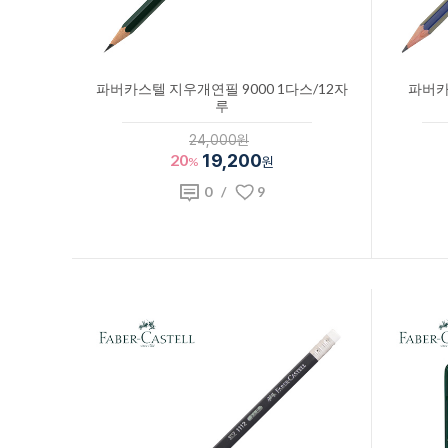
파버카스텔 지우개연필 9000 1다스/12자
파버카
루
24,000원
20
19,200
%
원
0
/
9