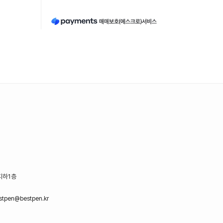
지하1층
stpen@bestpen.kr