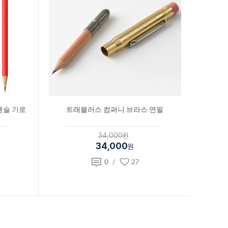
펜슬 기로
트래블러스 컴퍼니 브라스 연필
34,000원
34,000
원
0
/
27