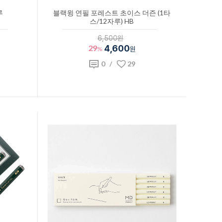
루
블랙윙 연필 포레스트 초이스 더즌 (1타
스/12자루) HB
6,500원
29
4,600
%
원
0
/
29