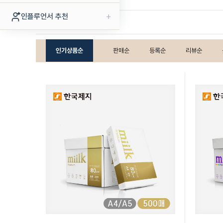
+
인플루언서 추천
· 종이(4)
· 개인결제(1)
인기상품순
판매순
등록순
리뷰순