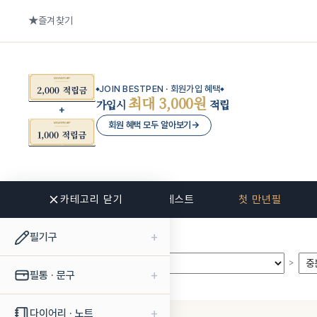
즐겨찾기
JOIN BESTPEN · 회원가입 혜택
최대 3,000원
가입시
적립
회원 혜택 모두 알아보기
→
카테고리 닫기
신상품
베스트
첫 만년필
+
필기구
>
>
+
필통 · 문구
+
다이어리 · 노트