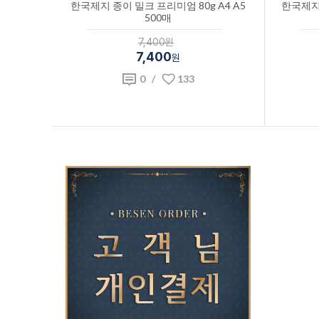
한국제지 종이 밀크 프리미엄 80g A4 A5
한국제지 
500매
7,400원
7,400
원
0
/
133