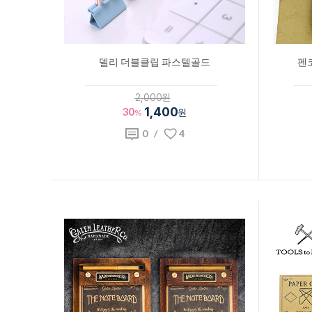
델리 더블클립 파스텔골드
펜코
2,000원
30
1,400
%
원
0
/
4