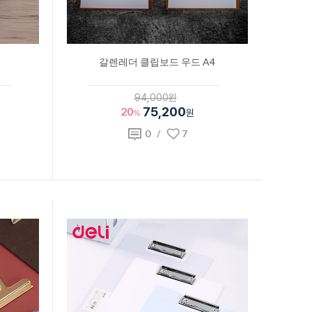
갈렌레더 클립보드 우드 A4
94,000원
20
75,200
%
원
0
/
7