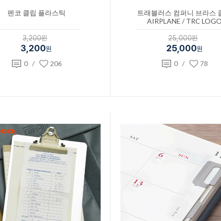
펜코 클립 플라스틱
트래블러스 컴퍼니 브라스 
AIRPLANE / TRC LOG
3,200원
25,000원
3,200
25,000
원
원
0
/
206
0
/
78