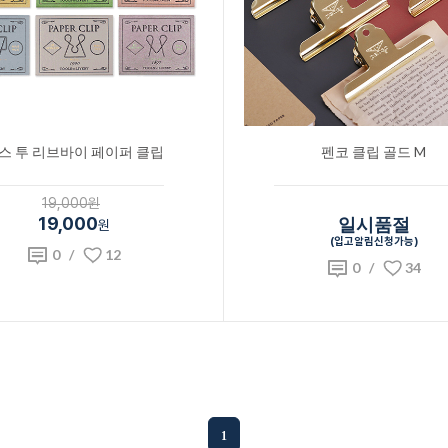
스 투 리브바이 페이퍼 클립
펜코 클립 골드 M
19,000원
19,000
일시품절
원
(입고알림신청가능)
0
/
12
0
/
34
1