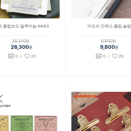
 클립보드 알루미늄 A4/A5
미도리 인덱스 클립 슬림
26,300원
9,800원
26,300
9,800
원
원
0
/
20
0
/
20